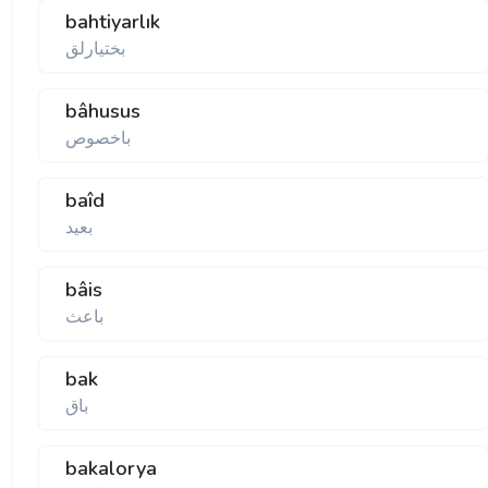
bahtiyarlık
بختیارلق
bâhusus
باخصوص
baîd
بعید
bâis
باعث
bak
باق
bakalorya