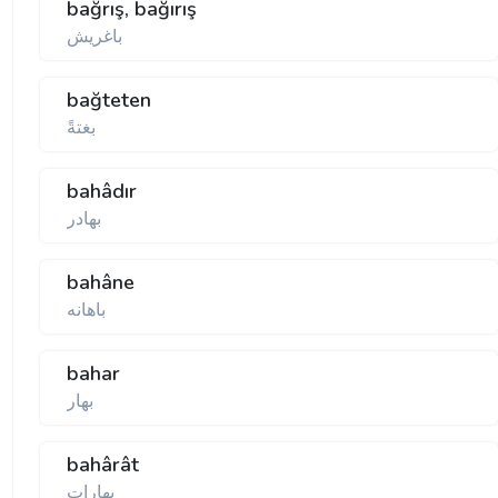
bağrış, bağırış
باغریش
bağteten
بغتةً
bahâdır
بهادر
bahâne
باهانه
bahar
بهار
bahârât
بهارات