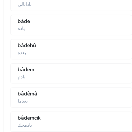
بادانالی
bâde
باده
bâdehû
بعده
bâdem
بادم
bâdêmâ
بعدما
bâdemcik
بادمجك