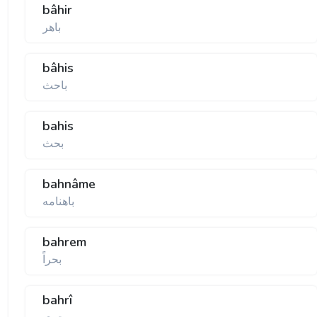
bâhir
باهر
bâhis
باحث
bahis
بحث
bahnâme
باهنامه
bahrem
بحراً
bahrî