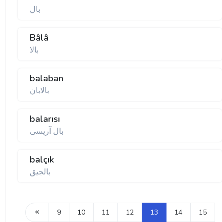
بال
Bâlâ
بالا
balaban
بالابان
balarısı
بال آریسی
balçık
بالجیق
9
10
11
12
13
14
15