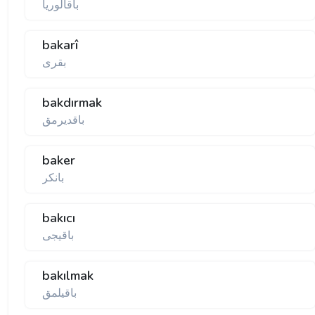
باقالوریا
bakarî
بقری
bakdırmak
باقدیرمق
baker
بانكر
bakıcı
باقیجی
bakılmak
باقیلمق