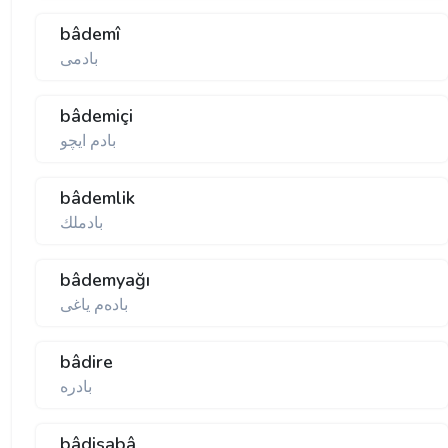
bâdemî
بادمی
bâdemiçi
بادم ایچو
bâdemlik
بادملك
bâdemyağı
بادەم یاغی
bâdire
بادره
bâdisabâ