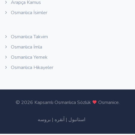
Arapça Kamus
Osmanlıca İsimler
Osmanlıca Takvim
Osmanlıca İmla
Osmanlıca Yemek
Osmanlıca Hikayeler
©
2026 Kapsamlı Osmanlıca Sözlük
Osmanice
.
بروسه
|
آنقره
|
استانبول