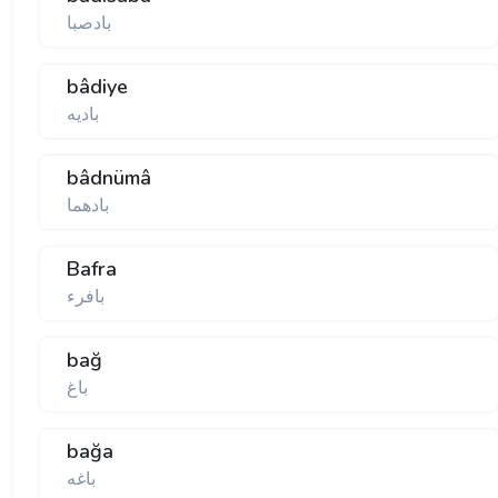
بادصبا
bâdiye
بادیه
bâdnümâ
بادهما
Bafra
بافرء
bağ
باغ
bağa
باغه