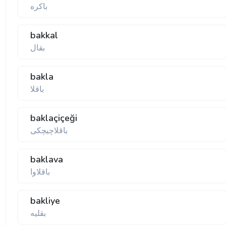
باكره
bakkal
بقال
bakla
باقلا
baklaçiçeği
باقلاچیچكی
baklava
باقلاوا
bakliye
بقلیە