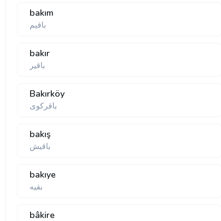
bakım
باقیم
bakır
باقیر
Bakırköy
باقركوی
bakış
باقیش
bakıye
بقیە
bâkire