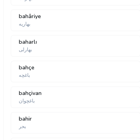
bahâriye
بهاریه
baharlı
بهارلی
bahçe
باغچه
bahçivan
باغچوان
bahir
بحر