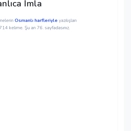
nlıca İmla
melerin
Osmanlı harfleriyle
yazılışları
4 kelime. Şu an 76. sayfadasınız.