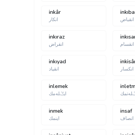
inkâr
inkıb
انقباض
انكار
inkıraz
inkıs
انقسام
انقراض
inkıyad
inkisâ
انكسار
انقیاد
inlemek
inlet
ݣله‌تمك
ایݣله‌مك
inmek
insaf
انصاف
اینمك