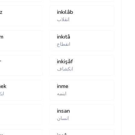
az
inkılâb
انقلاب
am
inkıtâ
انقطاع
r
inkişâf
انكشاف
mek
inme
اینمه
ای
insan
انسان