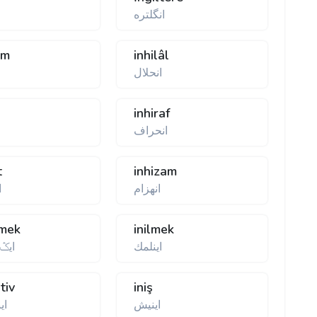
انگلتره
âm
inhilâl
انحلال
inhiraf
انحراف
t
inhizam
انهزام
ا
emek
inilmek
اینلمك
ایݣی
ativ
iniş
اینیش
ای