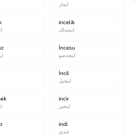
انجاز
k
incelik
اینجه‌لك
ا
az
İncesu
اینجەصو
ای
İncil
اینجیل
mek
incir
اینجیر
ا
âb
indi
عندی