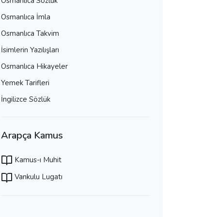
Osmanlıca Sözlük
Osmanlıca İmla
Osmanlıca Takvim
İsimlerin Yazılışları
Osmanlıca Hikayeler
Yemek Tarifleri
İngilizce Sözlük
Arapça Kamus
Kamus-ı Muhit
Vankulu Lugatı