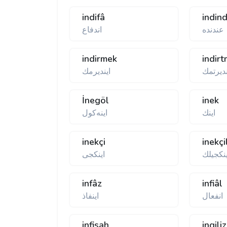
indifâ
indin
عندنده
اندفاع
indirmek
indir
ندیرتمك
ایندیرمك
İnegöl
inek
اینك
اینەكول
inekçi
inekçi
ینكجیلك
اینكجی
infâz
infiâl
انفعال
اینفاذ
infisah
ingiliz