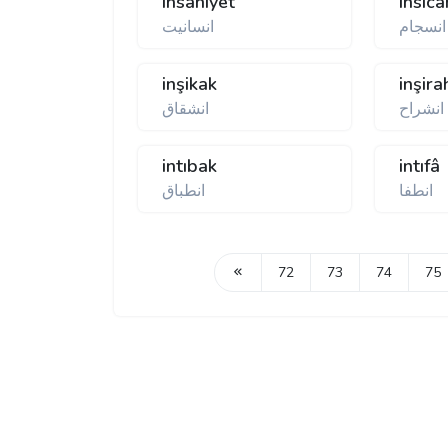
insâniyet
insic
انسجام
انسانیت
inşikak
inşira
انشراح
انشقاق
intıbak
intıfâ
انطفا
انطباق
72
73
74
75