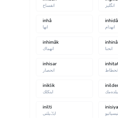
انگليز
انفساخ
inhâ
inhid
انهدام
انها
inhimâk
inhinâ
انحنا
انهماك
inhisar
inhita
نحطاط
انحصار
iniklik
inild
لده‌مك
اینكلك
inilti
inisiy
نیسیاتیو
ایݣیلتی