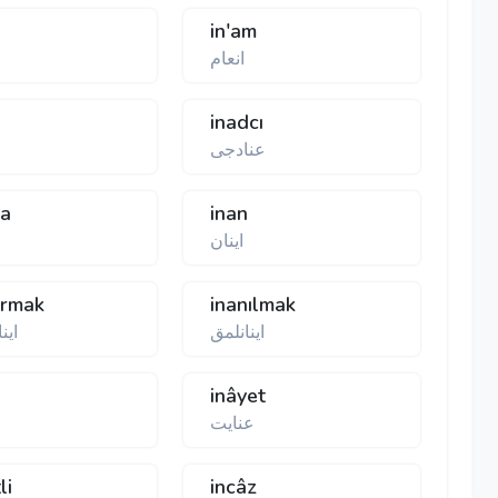
in'am
انعام
inadcı
عنادجی
na
inan
اینان
ırmak
inanılmak
اینانلمق
این
inâyet
عنایت
li
incâz