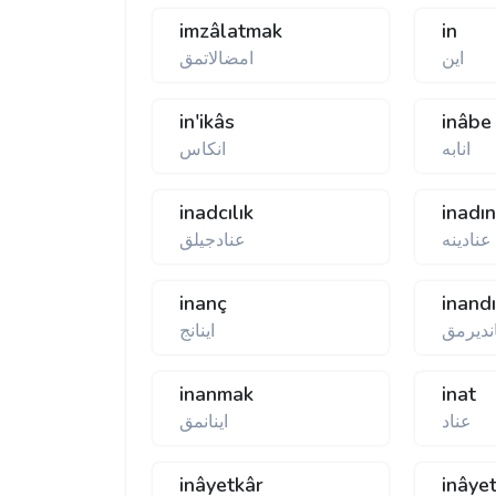
imzâlatmak
in
این
امضالاتمق
in'ikâs
inâbe
انابە
انكاس
inadcılık
inadı
عنادینه
عنادجیلق
inanç
inand
اندیرمق
اینانج
inanmak
inat
عناد
اینانمق
inâyetkâr
inâyet