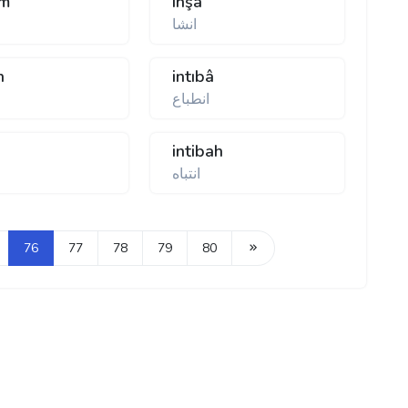
âm
inşâ
انشا
h
intıbâ
انطباع
intibah
انتباه
76
77
78
79
80