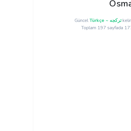
Osma
Güncel
Türkçe ~ تركجه
keli
Toplam 197 sayfada 1771