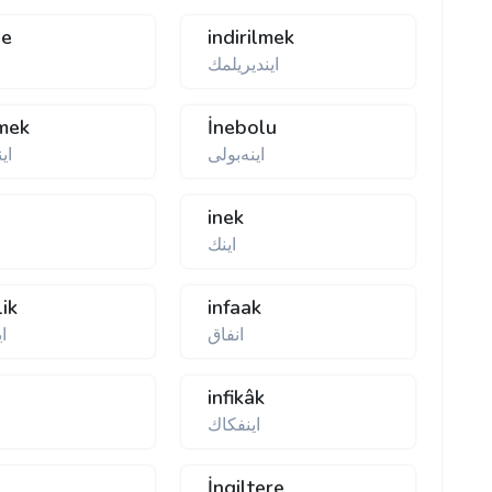
de
indirilmek
ایندیریلمك
tmek
İnebolu
اینەبولی
ای
inek
اينك
lik
infaak
انفاق
ا
infikâk
اینفكاك
İngiltere