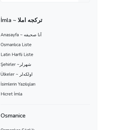
İmla ~ تركجه املا
Anasayfa ~ آنا صحيفه
Osmanlıca Liste
Latin Harfli Liste
Şehirler ~شهرلر
Ülkeler ~ اولكه‌لر
İsimlerin Yazılışları
Hicret İmla
Osmanice