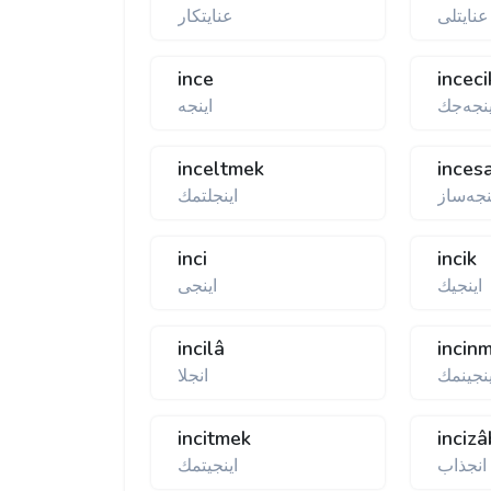
عنایتلی
عنایتكار
ince
inceci
ینجەجك
اینجه
inceltmek
inces
نجه‌ساز
اینجلتمك
inci
incik
اینجیك
اینجی
incilâ
incin
ینجینمك
انجلا
incitmek
inciz
انجذاب
اینجیتمك