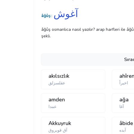
آغوش
âğûş
::
âğûş osmanlıca nasıl yazılır? arap harfleri ile âğ
şekli.
Sıra
akılsızlık
ahîre
اخيراً
عقلسزلق
amden
ağa
آغا
عمدا
Akkuyruk
âbide
آبده
آق قویروق