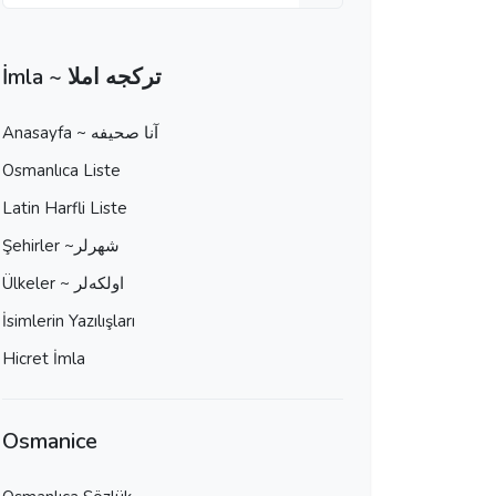
İmla ~ تركجه املا
Anasayfa ~ آنا صحيفه
Osmanlıca Liste
Latin Harfli Liste
Şehirler ~شهرلر
Ülkeler ~ اولكه‌لر
İsimlerin Yazılışları
Hicret İmla
Osmanice