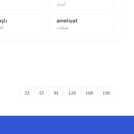
آمدی
şlı
ameliyat
عملیات
آغ
23
57
91
125
159
193