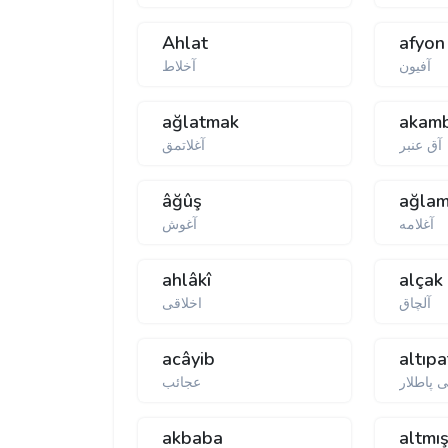
Ahlat
afyon
آفيون
آخلاط
ağlatmak
akam
آق عنبر
آغلاتمق
âğûş
ağla
آغلامه
آغوش
ahlâkî
alçak
آلچاق
اخلاقی
acâyib
altıpa
ی پاطلار
عجائب
akbaba
altmı