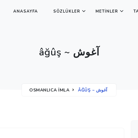
ANASAYFA
SÖZLÜKLER
METINLER
T
âğûş ~ آغوش
OSMANLICA İMLA
ÂĞÛŞ ~ آغوش