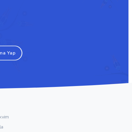
ma Yap
kvim
la