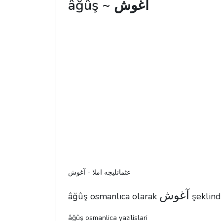
âğûş ~ آغوش
عثمانليجه املا - آغوش
آغوش
âğûş osmanlıca olarak
şeklinde
âğûş osmanlica yazilislari