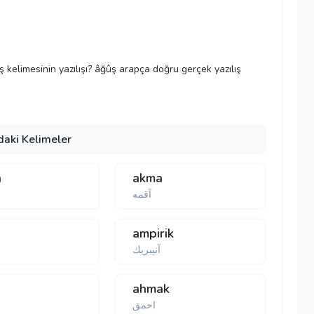
ûş kelimesinin yazılışı? âğûş arapça doğru gerçek yazılış
daki Kelimeler
n
akma
آقمه
ampirik
آنپیریك
ahmak
احمق