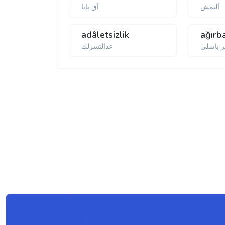
آلتمش
آق بابا
adâletsizlik
ağırba
ر باشلی
عدالتسزلك