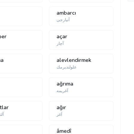
ambarcı
آنبارجی
ber
açar
آچار
ma
alevlendirmek
علولندیرمك
ağrıma
آغریمە
tlar
ağır
آغر
آلت
ş
âmedî