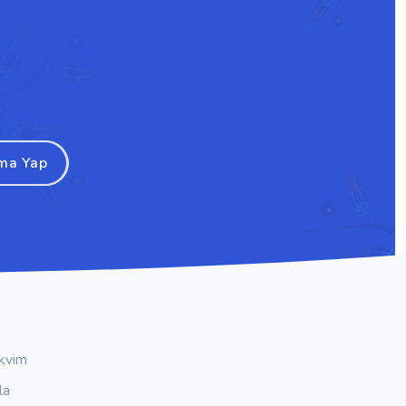
ma Yap
kvim
la