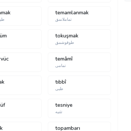
damak
temamlanmak
تماملانمق
طيق
lüm
tokuşmak
طوقوشمق
vvüc
temâmî
تمامی
ak
tıbbî
طبی
rüf
tesniye
تثنیه
k
topambarı