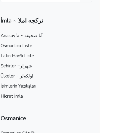
İmla ~ تركجه املا
Anasayfa ~ آنا صحيفه
Osmanlıca Liste
Latin Harfli Liste
Şehirler ~شهرلر
Ülkeler ~ اولكه‌لر
İsimlerin Yazılışları
Hicret İmla
Osmanice