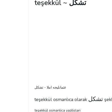
teşekkül ~ تشكل
عثمانليجه املا - تشكل
تشكل
teşekkül osmanlıca olarak
şekl
teşekkül osmanlica yazilislari