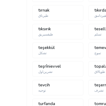
tırnak
tıkır
يردامق
طيرناق
tıksırık
tesel
تسلم
طيقسيريق
teşekkül
teme
تموج
تشكل
teşrînievvel
topal
طوپالاق
تشرين‌اول
tevcih
teşer
تشرف
turfanda
tomru