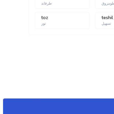
ومروق
طرفاند
toz
teshil
تسهیل
توز