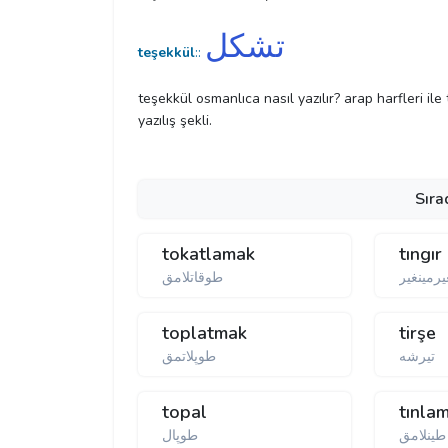
تشكل
teşekkül
::
teşekkül osmanlıca nasıl yazılır? arap harfleri il
yazılış şekli.
Sıra
tokatlamak
tıngır
يرمينغير
طوقاتلامق
toplatmak
tirşe
طوپلاتمق
topal
tınla
طينلامق
طوپال