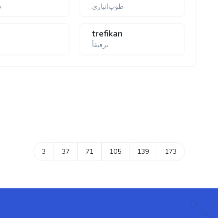
طوپ‌انباری
ط
trefikan
ترفيقاً
3
37
71
105
139
173