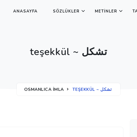
ANASAYFA
SÖZLÜKLER
METINLER
T
teşekkül ~ تشكل
OSMANLICA İMLA
TEŞEKKÜL ~ تشكل