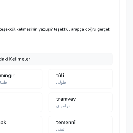
e teşekkül kelimesinin yazılışı? teşekkül arapça doğru gerçek
daki Kelimeler
 mıngır
tûlî
طولی
طينغ
tramvay
تراموای
mak
temennî
تمنی