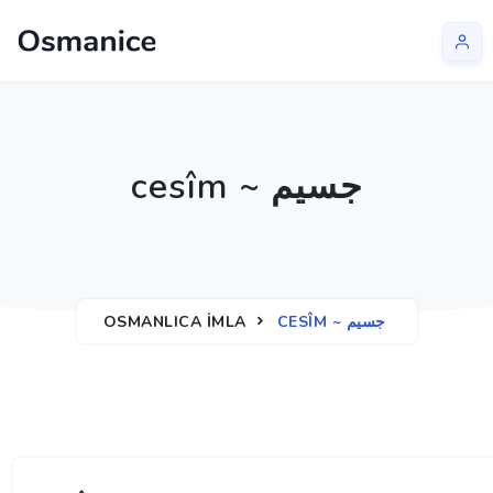
cesîm ~ جسیم
OSMANLICA İMLA
CESÎM ~ جسیم