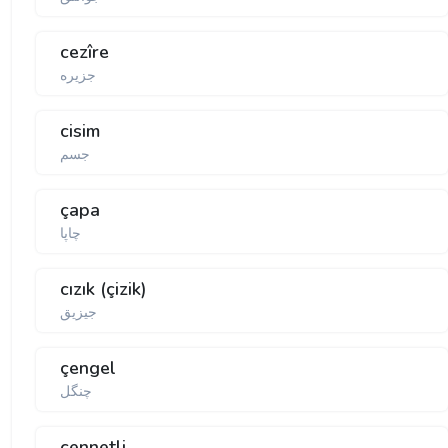
cezîre
جزیرە
cisim
جسم
çapa
چاپا
cızık (çizik)
جیزیق
çengel
چنگل
cennetli