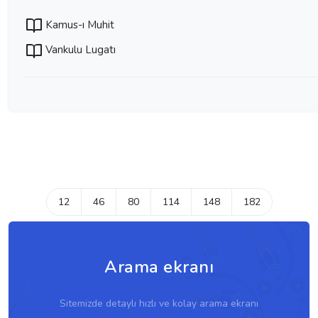
Kamus-ı Muhit
Vankulu Lugatı
12
46
80
114
148
182
Arama ekranı
Sitemizde detaylı hızlı ve kolay arama ekranı