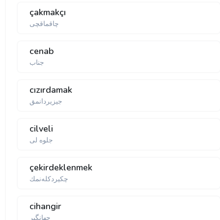
çakmakçı
چاقماقچی
cenab
جناب
cızırdamak
جیزیردانمق
cilveli
جلوه لی
çekirdeklenmek
چكیردكلەنمك
cihangir
جهانگیر