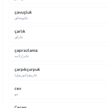
çavuşluk
چاووشلق
çarlık
چارلق
çaprazlama
چاپرازلامە
çarpıkçurpuk
چارپیق(چورپوق)
cev
جو
Çeçen