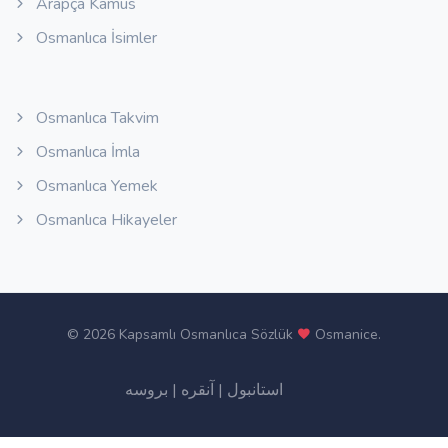
Arapça Kamus
Osmanlıca İsimler
Osmanlıca Takvim
Osmanlıca İmla
Osmanlıca Yemek
Osmanlıca Hikayeler
©
2026 Kapsamlı Osmanlıca Sözlük
Osmanice
.
بروسه
|
آنقره
|
استانبول