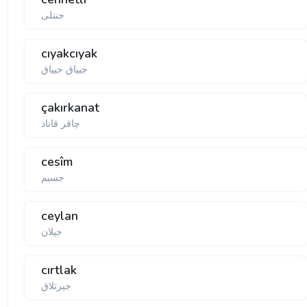
جنتلی
cıyakcıyak
جییاق جییاق
çakırkanat
چاقر قاناد
cesîm
جسیم
ceylan
جیلان
cırtlak
جیرتلاق