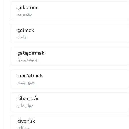
çekdirme
چكدیرمە
çelmek
چلمك
çatışdırmak
چاتیشدیرمق
cem'etmek
جمع ایتمك
cihar, câr
جهار(جار)
civanlık
جوانلق