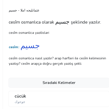
عثمانليجه املا - جسیم
جسیم
cesîm osmanlıca olarak
şeklinde yazılır.
cesîm osmanlica yazilislari
جسیم
cesîm
::
cesîm osmanlıca nasıl yazılır? arap harfleri ile cesîm kelimesinin
yazılışı? cesîm arapça doğru gerçek yazılış şekli.
Sıradaki Kelimeler
cücük
جوجوك