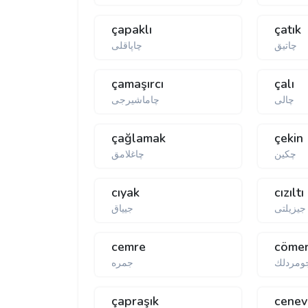
çapaklı
çatık
چاتیق
چاپاقلی
çamaşırcı
çalı
چالی
چاماشیرجی
çağlamak
çekin
چكین
چاغلامق
cıyak
cızıltı
جیزیلتی
جییاق
cemre
cömer
ومردلك
جمره
çapraşık
cenev