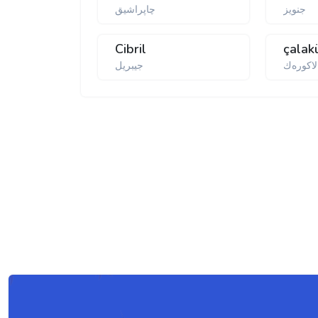
جنویز
چاپراشیق
Cibril
çalak
لاكورەك
جیبریل