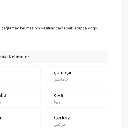
le çağlamak kelimesinin yazılışı? çağlamak arapça doğru
daki Kelimeler
k
çamaşır
چاماشیر
klı
civa
جیوا
چا
i
Çerkez
چركس