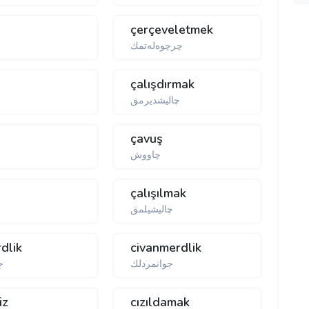
çerçeveletmek
چرچوەلەتمك
çalışdırmak
چالیشدیرمق
çavuş
چاووش
çalışılmak
چالیشیلمق
dlik
civanmerdlik
جوانمردلك
ج
iz
cızıldamak