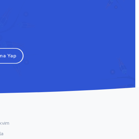
ma Yap
kvim
la