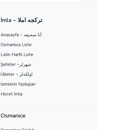
İmla ~ تركجه املا
Anasayfa ~ آنا صحيفه
Osmanlıca Liste
Latin Harfli Liste
Şehirler ~شهرلر
Ülkeler ~ اولكه‌لر
İsimlerin Yazılışları
Hicret İmla
Osmanice