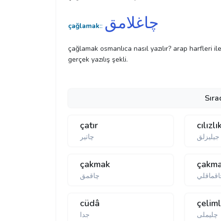
چاغلامق
çağlamak
::
çağlamak osmanlıca nasıl yazılır? arap harfleri i
gerçek yazılış şekli.
Sıra
çatır
cılızlı
جیلیزلق
چاتیر
çakmak
çakma
قماقلي
چاقمق
cüdâ
çeliml
چلیملی
جدا