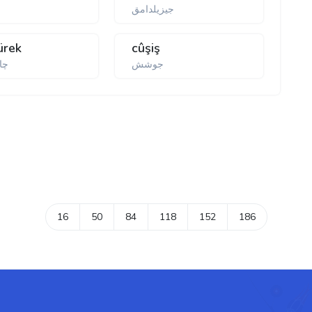
جیزیلدامق
ürek
cûşiş
جوشش
چا
16
50
84
118
152
186