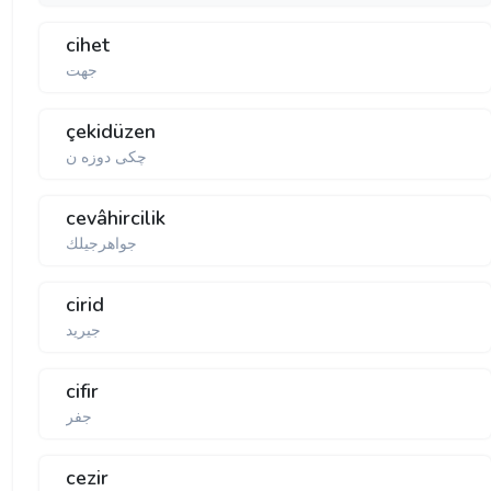
cihet
جهت
çekidüzen
چكی دوزه ن
cevâhircilik
جواهرجیلك
cirid
جیرید
cifir
جفر
cezir