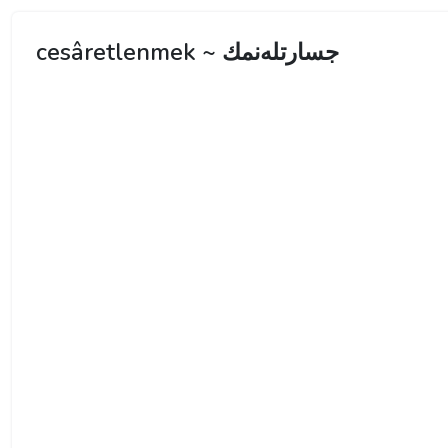
cesâretlenmek ~ جسارتلەنمك