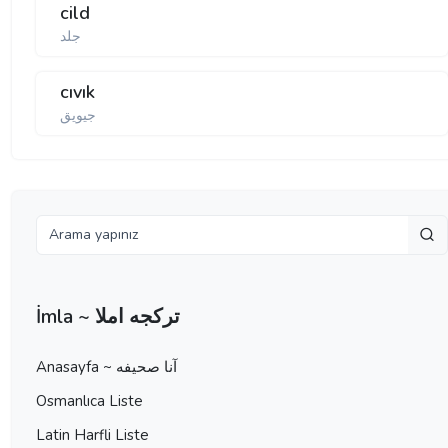
cild
جلد
cıvık
جیویق
İmla ~ تركجه املا
Anasayfa ~ آنا صحيفه
Osmanlıca Liste
Latin Harfli Liste