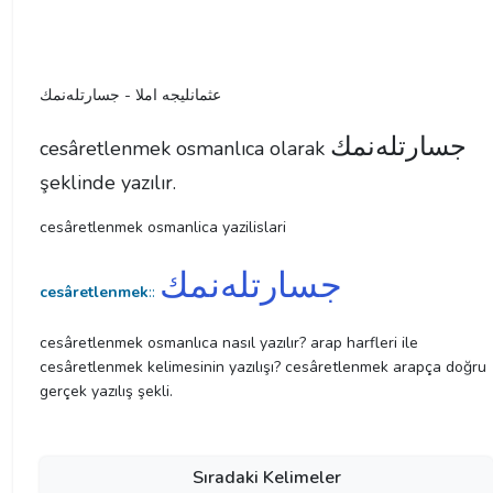
عثمانليجه املا - جسارتلەنمك
جسارتلەنمك
cesâretlenmek osmanlıca olarak
şeklinde yazılır.
cesâretlenmek osmanlica yazilislari
جسارتلەنمك
cesâretlenmek
::
cesâretlenmek osmanlıca nasıl yazılır? arap harfleri ile
cesâretlenmek kelimesinin yazılışı? cesâretlenmek arapça doğru
gerçek yazılış şekli.
Sıradaki Kelimeler