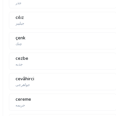
جذر
cılız
جیلییز
çenk
چنك
cezbe
جذبە
cevâhirci
جواهرجی
cereme
جریمە