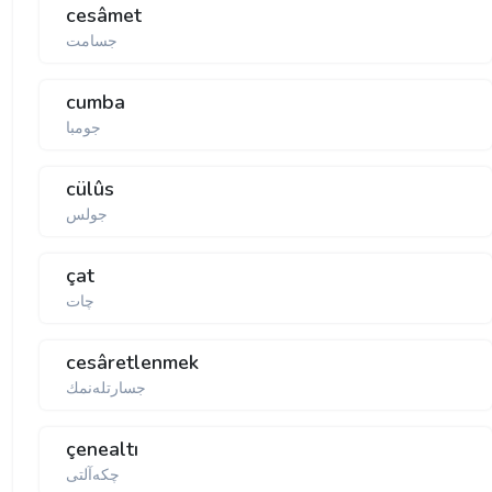
cesâmet
جسامت
cumba
جومبا
cülûs
جولس
çat
چات
cesâretlenmek
جسارتلەنمك
çenealtı
چكەآلتی