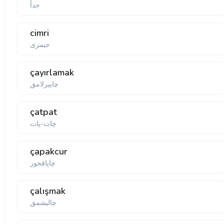
جداً
cimri
جیمری
çayırlamak
چاییرلامق
çatpat
چات-پات
çapakcur
چاپاقجور
çalışmak
چالیشمق