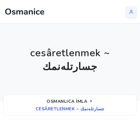
cesâretlenmek ~
جسارتلەنمك
OSMANLICA İMLA
CESÂRETLENMEK ~ جسارتلەنمك