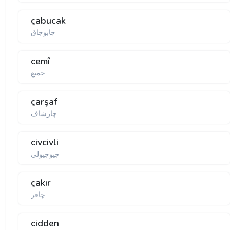
çabucak
چابوجاق
cemî
جمیع
çarşaf
چارشاف
civcivli
جیوجیولی
çakır
چاقر
cidden