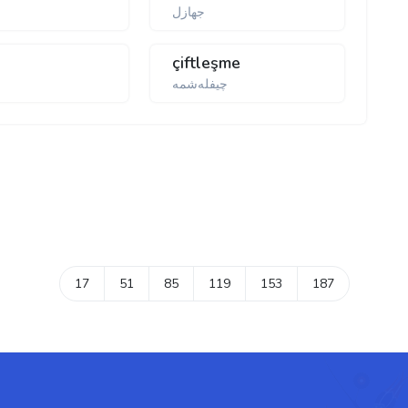
جهازل
çiftleşme
چیفلەشمە
17
51
85
119
153
187