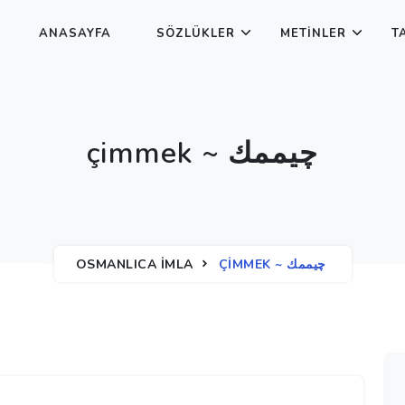
ANASAYFA
SÖZLÜKLER
METINLER
T
çimmek ~ چیممك
OSMANLICA İMLA
ÇIMMEK ~ چیممك