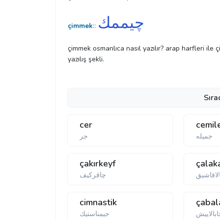
چیممك
çimmek
::
çimmek osmanlıca nasıl yazılır? arap harfleri ile
yazılış şekli.
Sıra
cer
cemil
جمیله
جر
çakırkeyf
çalak
لاقاشیق
چاقركیف
cimnastik
çabal
بالاییش
جیمناستیك