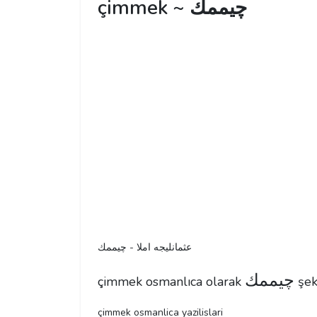
çimmek ~ چیممك
عثمانليجه املا - چیممك
چیممك
çimmek osmanlıca olarak
şekl
çimmek osmanlica yazilislari