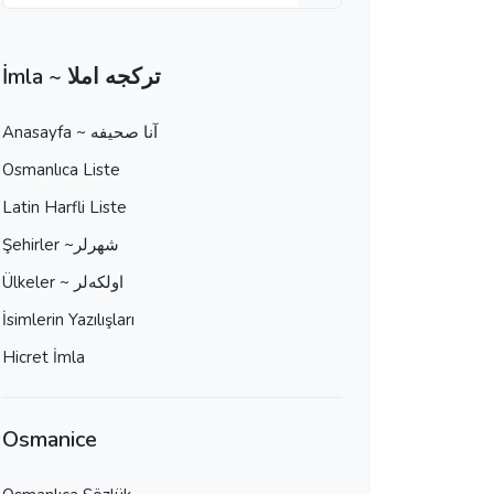
İmla ~ تركجه املا
Anasayfa ~ آنا صحيفه
Osmanlıca Liste
Latin Harfli Liste
Şehirler ~شهرلر
Ülkeler ~ اولكه‌لر
İsimlerin Yazılışları
Hicret İmla
Osmanice