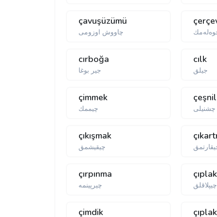
çavuşüzümü
çerçe
وەلەمك
چاووش اوزومی
cırboğa
cılk
جیلق
جیر بوغا
çimmek
çeşnil
چشنیلی
چیممك
çıkışmak
çıkar
یقارتمق
چیقیشمق
çırpınma
çıplak
یپلاقلق
چیر‌‌پینمە
çimdik
çıpla