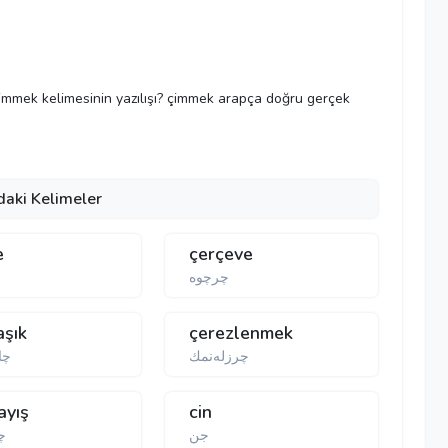
 çimmek kelimesinin yazılışı? çimmek arapça doğru gerçek
daki Kelimeler
e
çerçeve
چرچوە
aşık
çerezlenmek
چرزلەنمك
چا
ayış
cin
جن
چا