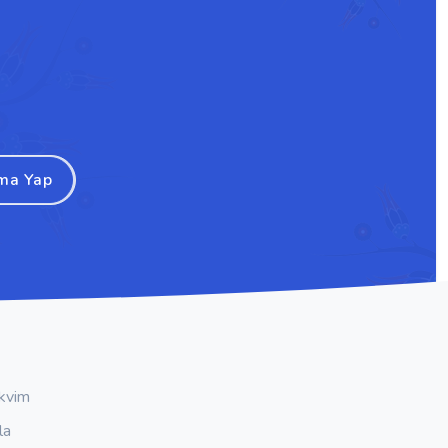
ma Yap
kvim
la