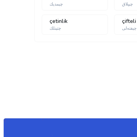
چیپلاق
چیمدیك
çetinlik
çifteli
چیفتەلی
چتینلك