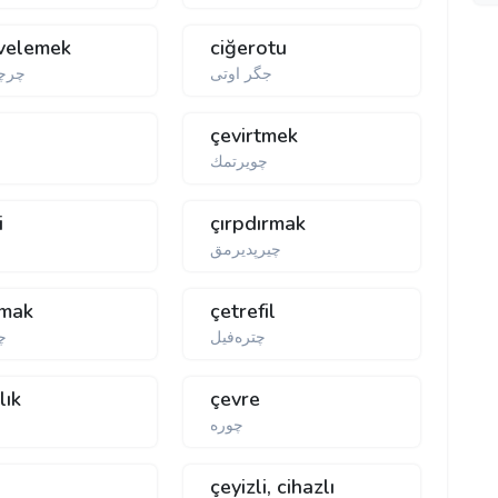
velemek
ciğerotu
جگر اوتی
چرچ
çevirtmek
چویرتمك
i
çırpdırmak
چیرپدیرمق
tmak
çetrefil
چترەفیل
چ
lık
çevre
چورە
چ
k
çeyizli, cihazlı