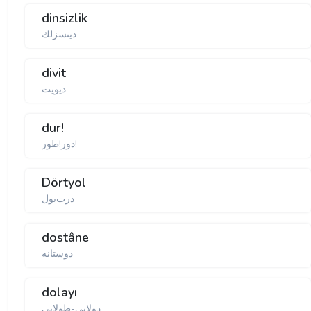
dinsizlik
دینسزلك
divit
دیویت
dur!
دور!طور!
Dörtyol
درت‌یول
dostâne
دوستانه
dolayı
دولایی-طولایی