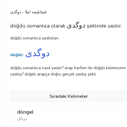
عثمانليجه املا - دوگدی
دوگدی
döğdü osmanlıca olarak
şeklinde yazılır.
döğdü osmanlica yazilislari
دوگدی
döğdü
::
döğdü osmanlıca nasıl yazılır? arap harfleri ile döğdü kelimesinin
yazılışı? döğdü arapça doğru gerçek yazılış şekli.
Sıradaki Kelimeler
döngel
دونكل