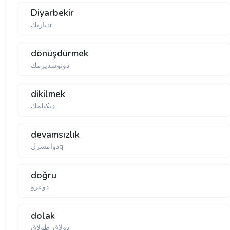
Diyarbekir
دیاربكr
dönüşdürmek
دونوشدیرمك
dikilmek
دیكیلمك
devamsızlık
دوامسزلq
doğru
دوغرو
dolak
دولاق-طولاق