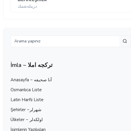
درینله‌شمك
İmla ~ تركجه املا
Anasayfa ~ آنا صحيفه
Osmanlıca Liste
Latin Harfli Liste
Şehirler ~شهرلر
Ülkeler ~ اولكه‌لر
İsimlerin Yazılışları