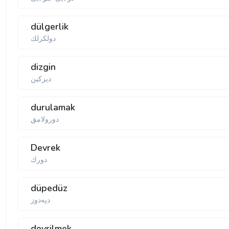
dülgerlik
دولكرلك
dizgin
دیزكین
durulamak
دورولامق
Devrek
دورك
düpedüz
دپه‌دوز
devrilmek