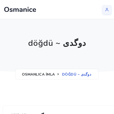
döğdü ~ دوگدی
OSMANLICA İMLA
DÖĞDÜ ~ دوگدی