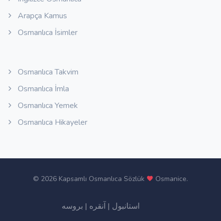
Arapça Kamus
Osmanlıca İsimler
Osmanlıca Takvim
Osmanlıca İmla
Osmanlıca Yemek
Osmanlıca Hikayeler
©
2026 Kapsamlı Osmanlıca Sözlük
Osmanice
.
بروسه
|
آنقره
|
استانبول