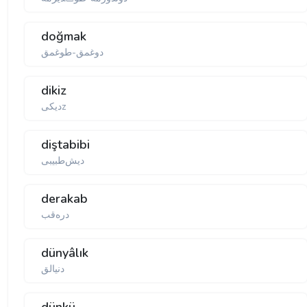
doğmak
دوغمق-طوغمق
dikiz
دیكیz
diştabibi
دیش‌طبیبی
derakab
درەقب
dünyâlık
دنیالق