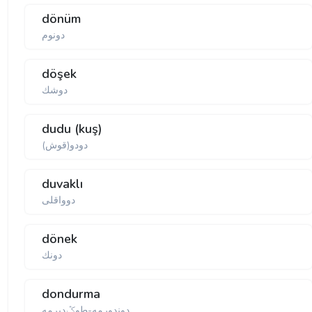
dönüm
دونوم
döşek
دوشك
dudu (kuş)
دودو(قوش)
duvaklı
دوواقلی
dönek
دونك
dondurma
دوندورمه-طوݣدیرمه