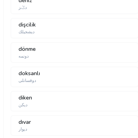
deniz
دݣز
dişcilik
دیشجیلك
dönme
دونمه
doksanlı
دوقسانلی
diken
دیكن
dıvar
دیوار