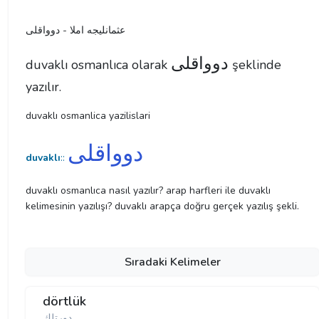
عثمانليجه املا - دوواقلی
دوواقلی
duvaklı osmanlıca olarak
şeklinde
yazılır.
duvaklı osmanlica yazilislari
دوواقلی
duvaklı
::
duvaklı osmanlıca nasıl yazılır? arap harfleri ile duvaklı
kelimesinin yazılışı? duvaklı arapça doğru gerçek yazılış şekli.
Sıradaki Kelimeler
dörtlük
دورتلك