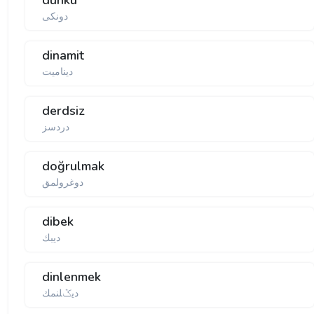
dünkü
دونكی
dinamit
دینامیت
derdsiz
دردسز
doğrulmak
دوغرولمق
dibek
دیبك
dinlenmek
دیݣلنمك