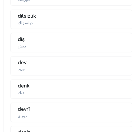
dilsizlik
دیلسزلك
diş
دیش
dev
دیv
denk
دنك
devrî
دوری