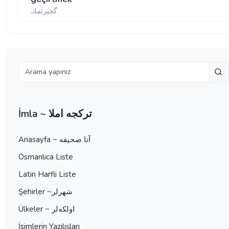
گچیرتمك
İmla ~ تركجه املا
Anasayfa ~ آنا صحيفه
Osmanlıca Liste
Latin Harfli Liste
Şehirler ~شهرلر
Ülkeler ~ اولكه‌لر
İsimlerin Yazılışları