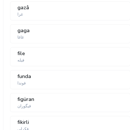
gazâ
غزا
gaga
غاغا
file
فیله
funda
فوندا
figüran
فیگوران
fikirli
فكرلی