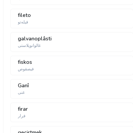
fileto
فیله‌تو
galvanoplâsti
غالوانوپلاستی
fiskos
فیصقوص
Ganî
غنی
firar
فرار
geçirtmek