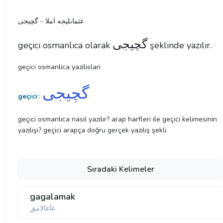
عثمانليجه املا - گچیجی
گچیجی
geçici osmanlıca olarak
şeklinde yazılır.
geçici osmanlica yazilislari
گچیجی
geçici
::
geçici osmanlıca nasıl yazılır? arap harfleri ile geçici kelimesinin
yazılışı? geçici arapça doğru gerçek yazılış şekli.
Sıradaki Kelimeler
gagalamak
غاغالامق