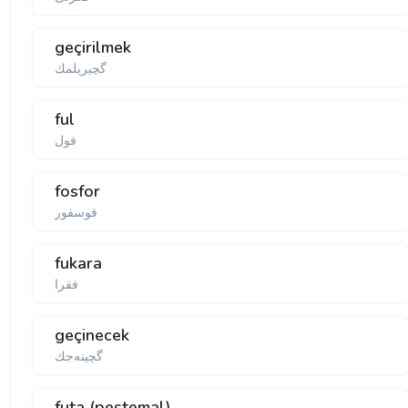
geçirilmek
گچیریلمك
ful
فول
fosfor
فوسفور
fukara
فقرا
geçinecek
گچینەجك
futa (peştemal)