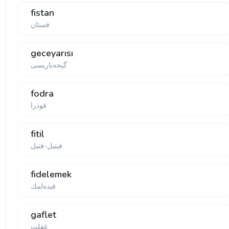
fistan
فستان
geceyarısı
گیجەیاریسی
fodra
فودرا
fitil
فیتیل-فتیل
fidelemek
فیده‌لمك
gaflet
غفلت