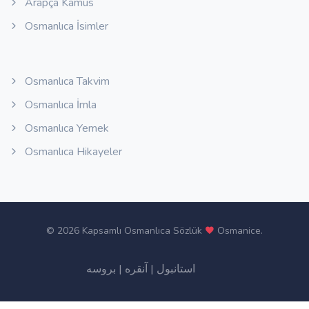
Arapça Kamus
Osmanlıca İsimler
Osmanlıca Takvim
Osmanlıca İmla
Osmanlıca Yemek
Osmanlıca Hikayeler
©
2026 Kapsamlı Osmanlıca Sözlük
Osmanice
.
بروسه
|
آنقره
|
استانبول