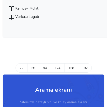
Kamus-ı Muhit
Vankulu Lugatı
22
56
90
124
158
192
Arama ekranı
Sitemizde detaylı hızlı ve kolay arama ekranı