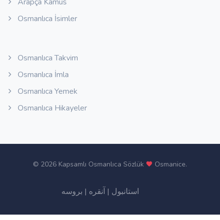
Arapça Kamus
Osmanlıca İsimler
Osmanlıca Takvim
Osmanlıca İmla
Osmanlıca Yemek
Osmanlıca Hikayeler
©
2026 Kapsamlı Osmanlıca Sözlük
Osmanice
.
بروسه
|
آنقره
|
استانبول