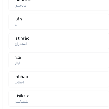
عنادجیلق
ilâh
الەٓ
istihrâc
استخراچ
îsâr
ایثار
intihab
انتخاب
ilişiksiz
ایلیشیكسز