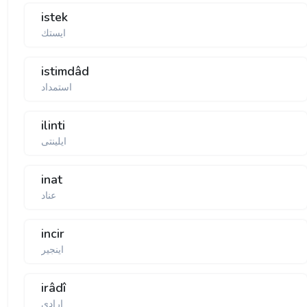
istek
ایستك
istimdâd
استمداد
ilinti
ایلینتی
inat
عناد
incir
اینجیر
irâdî
ارادی