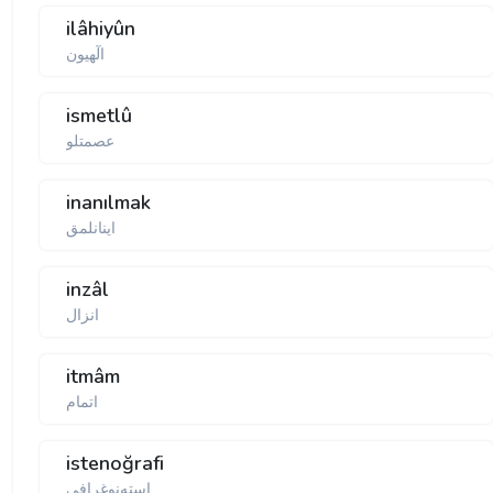
ilâhiyûn
الٓهیون
ismetlû
عصمتلو
inanılmak
اینانلمق
inzâl
انزال
itmâm
اتمام
istenoğrafi
استه‌نوغرافی