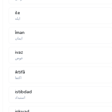
ile
ایلە
îman
ایمان
ivaz
عوض
iktifâ
اكتفا
istibdad
استبداد
inkıyad