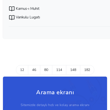
Kamus-ı Muhit
Vankulu Lugatı
12
46
80
114
148
182
Arama ekranı
Sitemizde detaylı hızlı ve kolay arama ekranı