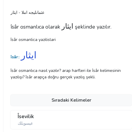
عثمانليجه املا - ایثار
ایثار
îsâr osmanlıca olarak
şeklinde yazılır.
îsâr osmanlica yazilislari
ایثار
îsâr
::
îsâr osmanlıca nasıl yazılır? arap harfleri ile îsâr kelimesinin
yazılışı? îsâr arapça doğru gerçek yazılış şekli.
Sıradaki Kelimeler
Îsevilik
عیسویلك