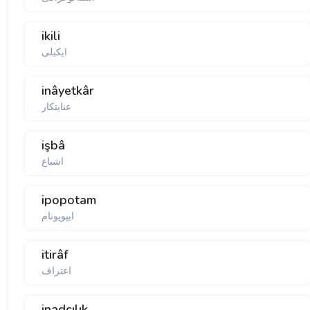
ikili
ایكیلی
inâyetkâr
عنایتكار
işbâ
اشباع
ipopotam
ایپوپونام
itirâf
اعتراف
inadcılık