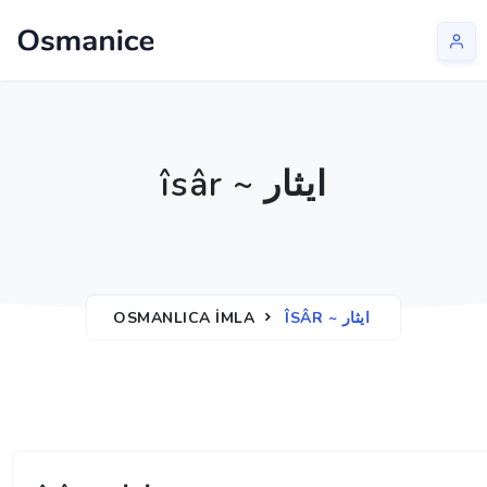
îsâr ~ ایثار
OSMANLICA İMLA
ÎSÂR ~ ایثار