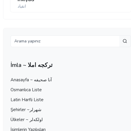
انقیاد
İmla ~ تركجه املا
Anasayfa ~ آنا صحيفه
Osmanlıca Liste
Latin Harfli Liste
Şehirler ~شهرلر
Ülkeler ~ اولكه‌لر
İsimlerin Yazılışları