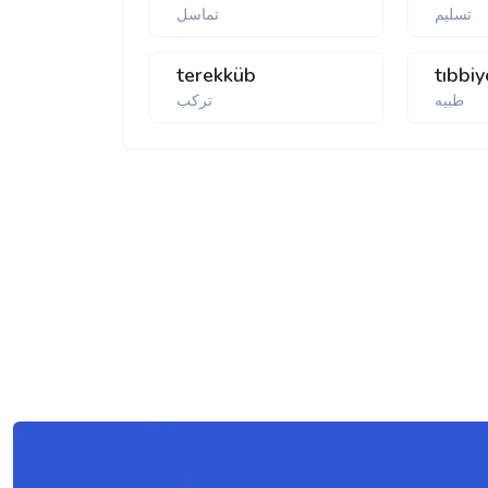
تسلیم
تماسل
terekküb
tıbbiy
تركب