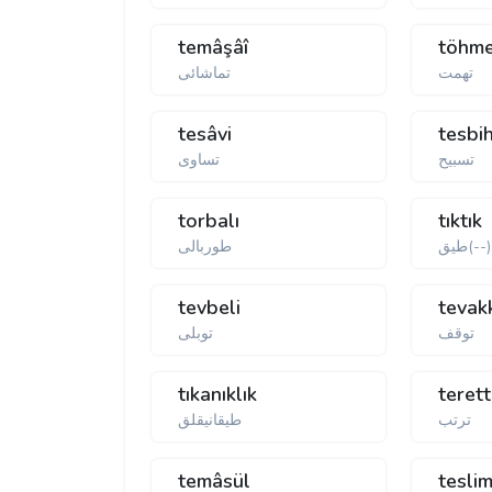
temâşâî
töhm
تهمت
تماشائی
tesâvi
tesbi
تسبیح
تساوی
torbalı
tıktık
طيق(--)
طوربالی
tevbeli
tevak
توقف
توبلی
tıkanıklık
teret
ترتب
طيقانيقلق
temâsül
tesli