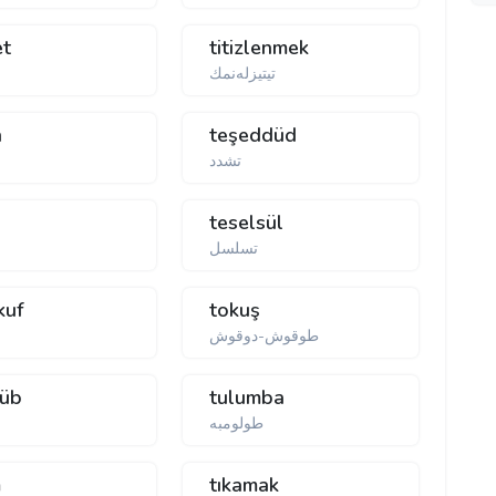
et
titizlenmek
تيتيزله‌نمك
h
teşeddüd
تشدد
teselsül
تسلسل
kuf
tokuş
طوقوش-دوقوش
tüb
tulumba
m
tıkamak