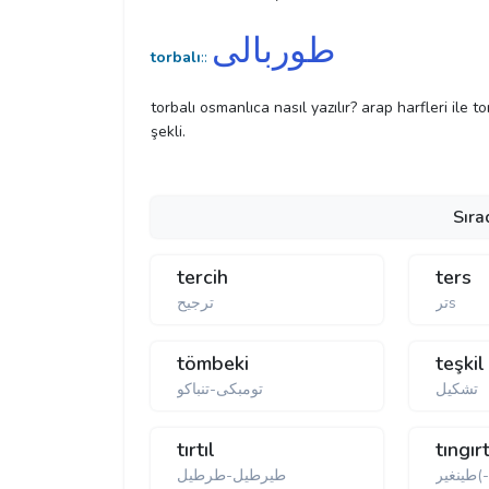
طوربالی
torbalı
::
torbalı osmanlıca nasıl yazılır? arap harfleri ile t
şekli.
Sıra
tercih
ters
ترs
ترجیح
tömbeki
teşkil
تشكيل
تومبكی-تنباكو
tırtıl
tıngır
ينغير
طيرطيل-طرطيل