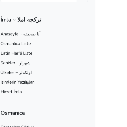
İmla ~ تركجه املا
Anasayfa ~ آنا صحيفه
Osmanlıca Liste
Latin Harfli Liste
Şehirler ~شهرلر
Ülkeler ~ اولكه‌لر
İsimlerin Yazılışları
Hicret İmla
Osmanice