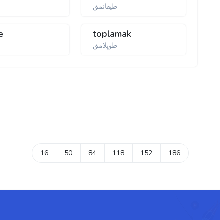
طيقانمق
e
toplamak
طوپلامق
16
50
84
118
152
186