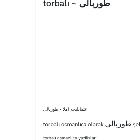
torbalı ~ طوربالی
عثمانليجه املا - طوربالی
طوربالی
torbalı osmanlıca olarak
şek
torbalı osmanlica yazilislari