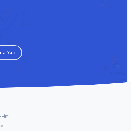
ma Yap
kvim
la