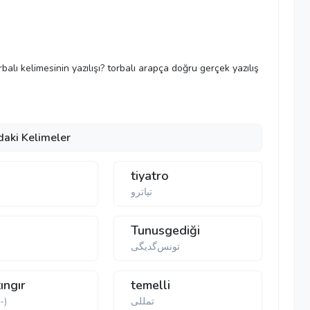
orbalı kelimesinin yazılışı? torbalı arapça doğru gerçek yazılış
daki Kelimeler
tiyatro
تیاترو
Tunusgediği
تونس‌گديگی
tıngır
temelli
تمللی
ط(--)