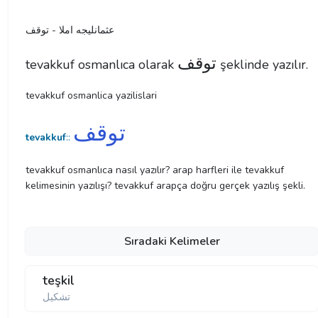
عثمانليجه املا - توقف
توقف
tevakkuf osmanlıca olarak
şeklinde yazılır.
tevakkuf osmanlica yazilislari
توقف
tevakkuf
::
tevakkuf osmanlıca nasıl yazılır? arap harfleri ile tevakkuf
kelimesinin yazılışı? tevakkuf arapça doğru gerçek yazılış şekli.
Sıradaki Kelimeler
teşkil
تشكيل