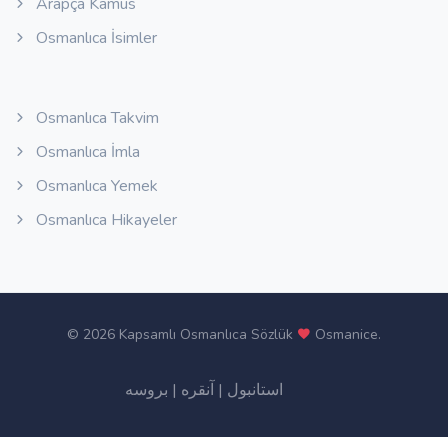
Arapça Kamus
Osmanlıca İsimler
Osmanlıca Takvim
Osmanlıca İmla
Osmanlıca Yemek
Osmanlıca Hikayeler
©
2026 Kapsamlı Osmanlıca Sözlük
Osmanice
.
بروسه
|
آنقره
|
استانبول