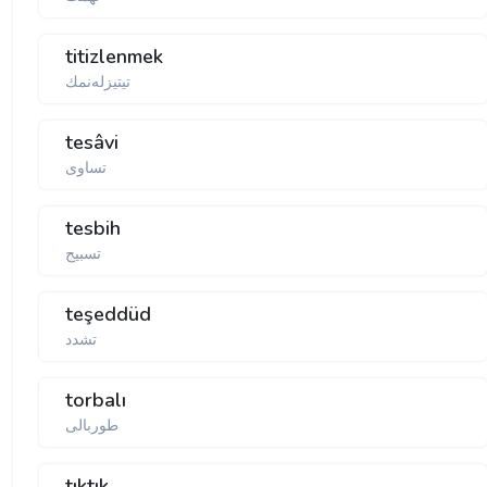
titizlenmek
تيتيزله‌نمك
tesâvi
تساوی
tesbih
تسبیح
teşeddüd
تشدد
torbalı
طوربالی
tıktık