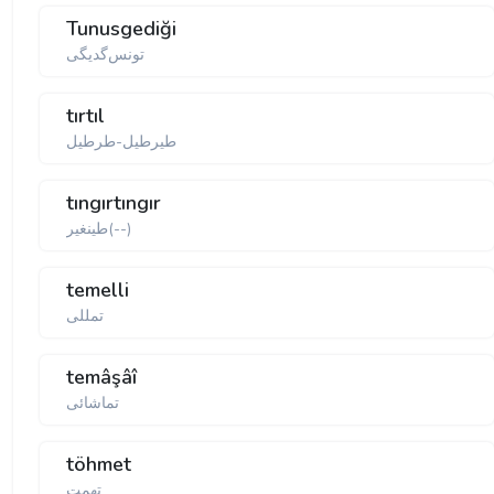
Tunusgediği
تونس‌گديگی
tırtıl
طيرطيل-طرطيل
tıngırtıngır
طينغير(--)
temelli
تمللی
temâşâî
تماشائی
töhmet
تهمت