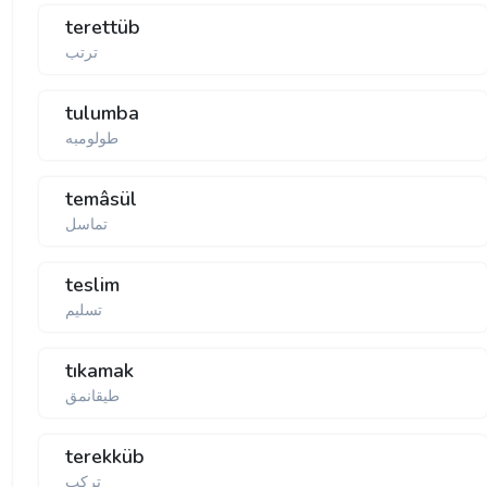
terettüb
ترتب
tulumba
temâsül
تماسل
teslim
تسلیم
tıkamak
طيقانمق
terekküb
تركب