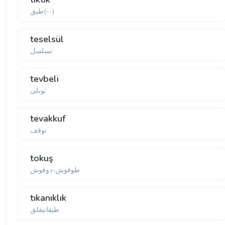
طيق(--)
teselsül
تسلسل
tevbeli
توبلی
tevakkuf
توقف
tokuş
طوقوش-دوقوش
tıkanıklık
طيقانيقلق