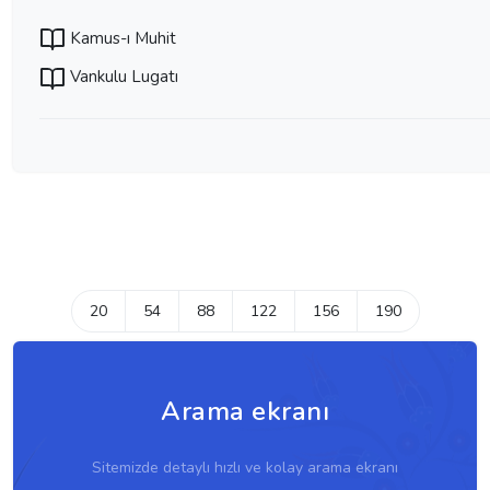
Kamus-ı Muhit
Vankulu Lugatı
20
54
88
122
156
190
Arama ekranı
Sitemizde detaylı hızlı ve kolay arama ekranı