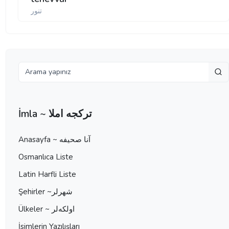
تنور
İmla ~ تركجه املا
Anasayfa ~ آنا صحيفه
Osmanlıca Liste
Latin Harfli Liste
Şehirler ~شهرلر
Ülkeler ~ اولكه‌لر
İsimlerin Yazılışları