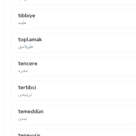
tıbbiye
toplamak
طوپلامق
tencere
تنجره
tertibci
ترتیبجی
temeddün
تمدن
tenevvür