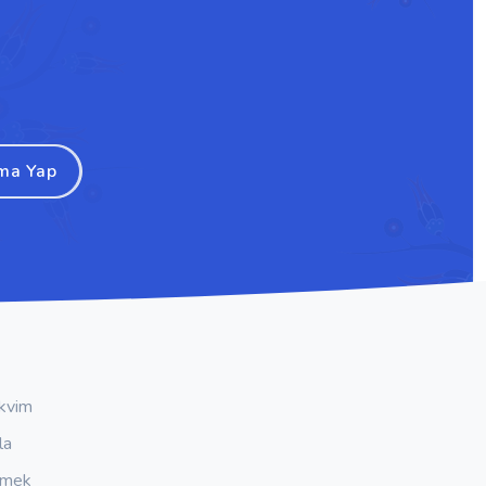
ma Yap
kvim
la
emek