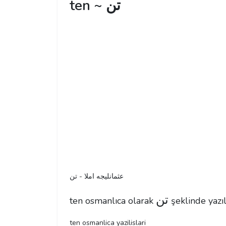
ten ~ تن
عثمانليجه املا - تن
تن
ten osmanlıca olarak
şeklinde yazılı
ten osmanlica yazilislari