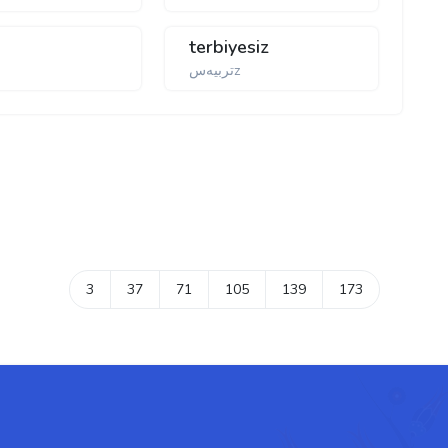
terbiyesiz
تربیه‌سz
3
37
71
105
139
173