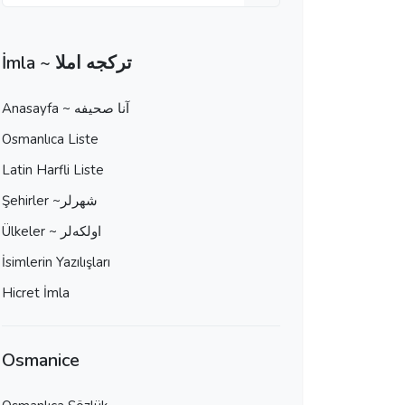
İmla ~ تركجه املا
Anasayfa ~ آنا صحيفه
Osmanlıca Liste
Latin Harfli Liste
Şehirler ~شهرلر
Ülkeler ~ اولكه‌لر
İsimlerin Yazılışları
Hicret İmla
Osmanice