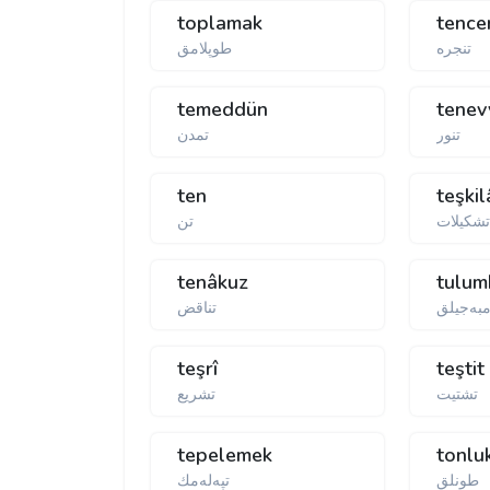
toplamak
tence
تنجره
طوپلامق
temeddün
tenev
تنور
تمدن
ten
teşkil
شكیلات
تن
tenâkuz
tulum
به‌جيلق
تناقض
teşrî
teştit
تشتيت
تشريع
tepelemek
tonlu
طونلق
تپه‌له‌مك