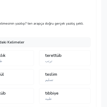
elimesinin yazılışı? ten arapça doğru gerçek yazılış şekli.
daki Kelimeler
klık
terettüb
ترتب
طي
ül
teslim
تسلیم
küb
tıbbiye