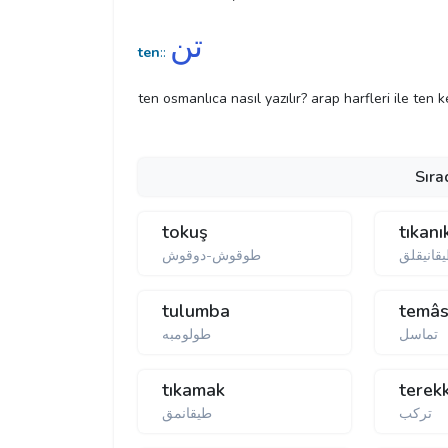
تن
ten
::
ten osmanlıca nasıl yazılır? arap harfleri ile ten k
Sıra
tokuş
tıkanı
قانيقلق
طوقوش-دوقوش
tulumba
temâs
تماسل
tıkamak
terek
تركب
طيقانمق