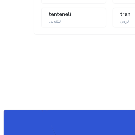
tenteneli
tren
تره‌ن
تنتنه‌لی