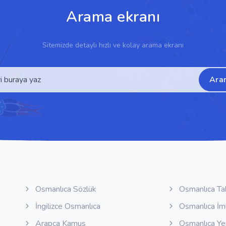
Arama ekranı
Sitemizde detaylı hızlı ve kolay arama ekranı
Ara
Osmanlıca Sözlük
Osmanlıca Ta
İngilizce Osmanlıca
Osmanlıca İm
Arapça Kamus
Osmanlıca Y