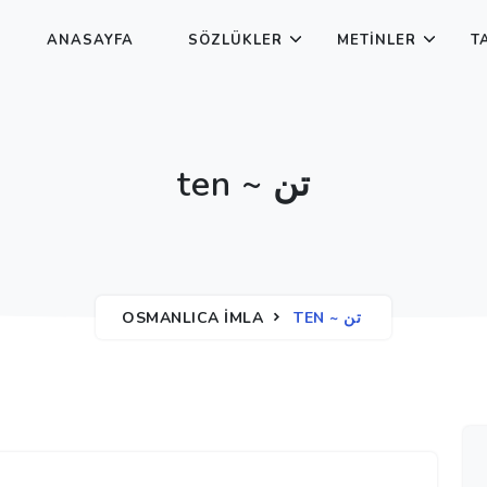
ANASAYFA
SÖZLÜKLER
METINLER
T
ten ~ تن
OSMANLICA İMLA
TEN ~ تن