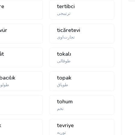
re
tertibci
ترتیبجی
vür
ticăretevi
تجارت‌اوی
ât
tokalı
طوقالی
ت
bacılık
topak
طوپاق
طولوم
tohum
تخم
k
tevriye