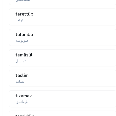
terettüb
ترتب
tulumba
temâsül
تماسل
teslim
تسلیم
tıkamak
طيقانمق