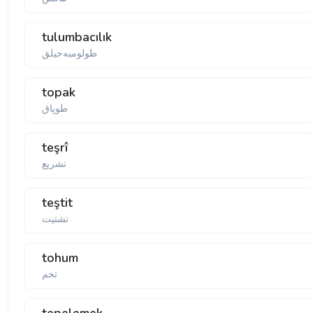
tulumbacılık
طولومبه‌جيلق
topak
طوپاق
teşrî
تشريع
teştit
تشتيت
tohum
تخم