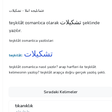
عثمانليجه املا - تشكیلات
تشكیلات
teşkilât osmanlıca olarak
şeklinde
yazılır.
teşkilât osmanlica yazilislari
تشكیلات
teşkilât
::
teşkilât osmanlıca nasıl yazılır? arap harfleri ile teşkilât
kelimesinin yazılışı? teşkilât arapça doğru gerçek yazılış şekli.
Sıradaki Kelimeler
tıkanıklık
طيقانيقلق