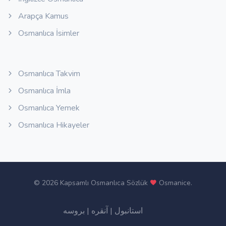
Arapça Kamus
Osmanlıca İsimler
Osmanlıca Takvim
Osmanlıca İmla
Osmanlıca Yemek
Osmanlıca Hikayeler
©
2026 Kapsamlı Osmanlıca Sözlük
Osmanice
.
بروسه
|
آنقره
|
استانبول