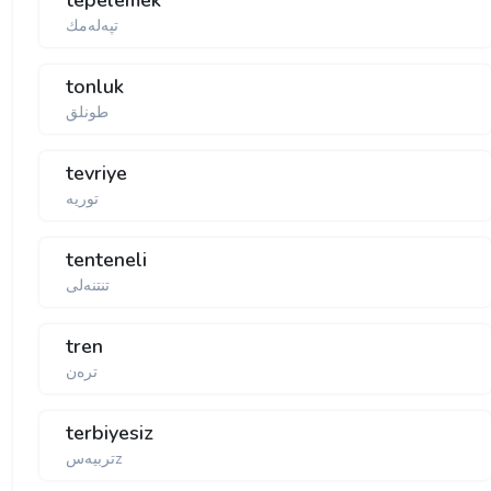
tepelemek
تپه‌له‌مك
tonluk
طونلق
tevriye
tenteneli
تنتنه‌لی
tren
تره‌ن
terbiyesiz
تربیه‌سz