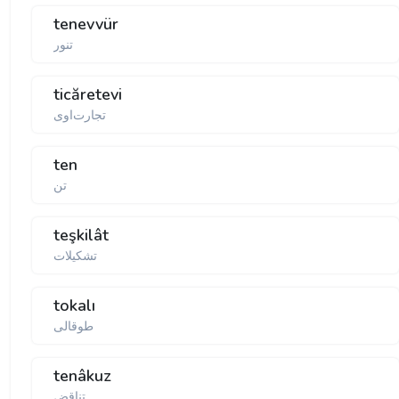
tenevvür
تنور
ticăretevi
تجارت‌اوی
ten
تن
teşkilât
تشكیلات
tokalı
طوقالی
tenâkuz
تناقض