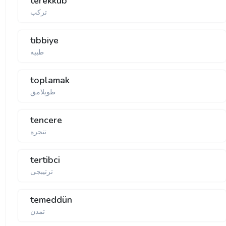
terekküb
تركب
tıbbiye
toplamak
طوپلامق
tencere
تنجره
tertibci
ترتیبجی
temeddün
تمدن