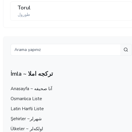
Torul
طورول
İmla ~ تركجه املا
Anasayfa ~ آنا صحيفه
Osmanlıca Liste
Latin Harfli Liste
Şehirler ~شهرلر
Ülkeler ~ اولكه‌لر