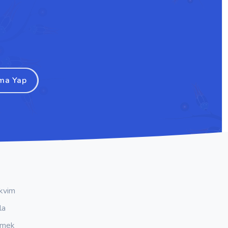
ma Yap
kvim
la
emek