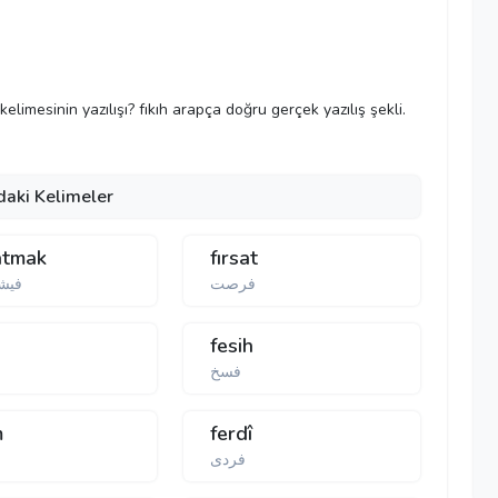
h kelimesinin yazılışı? fıkıh arapça doğru gerçek yazılış şekli.
daki Kelimeler
datmak
fırsat
فرصت
فیش
fesih
فسخ
m
ferdî
فردی