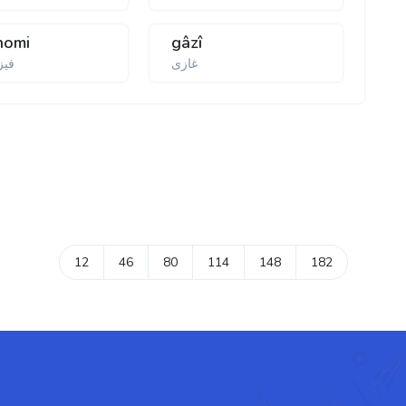
onomi
gâzî
غازی
فیز
12
46
80
114
148
182