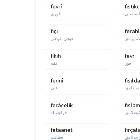
fevrî
fıstıkc
ستقجی
فوری
fıçı
ferah
اندیرمق
فیچی-فوچی
fıkıh
fevr
فور
فقه
fennî
fısıl
یلدامق
فنی
ferâcelik
fısla
یصلامق
فراجەلك
fetaanet
fırça
چه‌لامق
فطانت