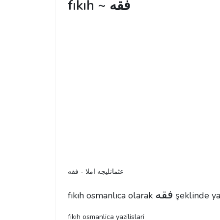
fıkıh ~ فقه
عثمانليجه املا - فقه
فقه
fıkıh osmanlıca olarak
şeklinde yaz
fıkıh osmanlica yazilislari