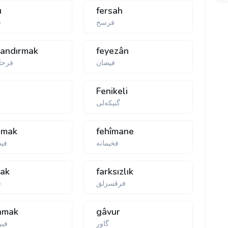
ı
fersah
فرسخ
ف
landırmak
feyezân
فیضان
فرحل
Fenikeli
گنیكەلی
damak
fehîmane
فخیمانه
فیص
mak
farksızlık
فرقسزلق
ف
lamak
gâvur
گاور
فیر