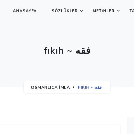
ANASAYFA
SÖZLÜKLER
METINLER
T
fıkıh ~ فقه
OSMANLICA İMLA
FIKIH ~ فقه