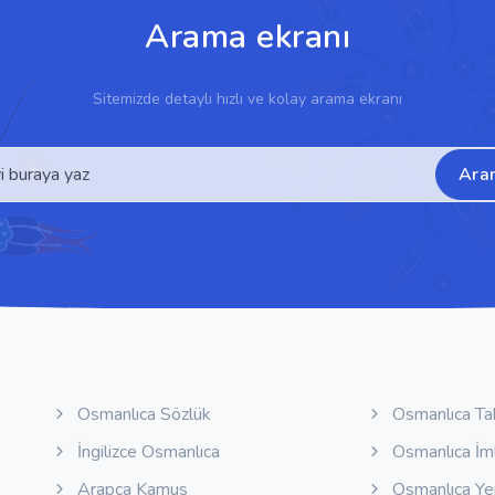
Arama ekranı
Sitemizde detaylı hızlı ve kolay arama ekranı
Ara
Osmanlıca Sözlük
Osmanlıca Ta
İngilizce Osmanlıca
Osmanlıca İm
Arapça Kamus
Osmanlıca Y