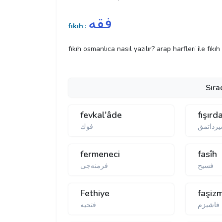
فقه
fıkıh
::
fıkıh osmanlıca nasıl yazılır? arap harfleri ile fıkı
Sıra
fevkal'âde
fışır
یرداتمق
فوك
fermeneci
fasîh
فسیح
فرمنەجی
Fethiye
faşiz
فاشیزم
فتحیە