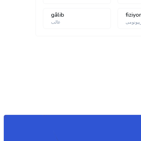
gâlib
fiziy
ییونومی
غالب