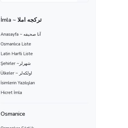
İmla ~ تركجه املا
Anasayfa ~ آنا صحيفه
Osmanlıca Liste
Latin Harfli Liste
Şehirler ~شهرلر
Ülkeler ~ اولكه‌لر
İsimlerin Yazılışları
Hicret İmla
Osmanice