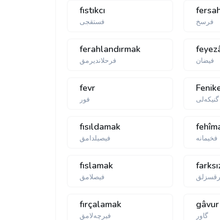
fıstıkcı
fersa
فرسخ
فستقجی
ferahlandırmak
feyez
فیضان
فرحلاندیرمق
fevr
Fenike
گنیكەلی
فور
fısıldamak
fehîm
فخیمانه
فیصیلدامق
fıslamak
farksı
قسزلق
فیصلامق
fırçalamak
gâvur
گاور
فیرچه‌لامق