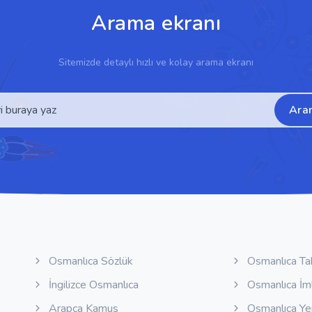
Arama ekranı
Sitemizde detaylı hızlı ve kolay arama ekranı
Ara
Osmanlıca Sözlük
Osmanlıca Ta
İngilizce Osmanlıca
Osmanlıca İm
Arapça Kamus
Osmanlıca Y