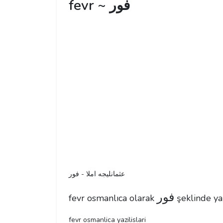
fevr ~ فور
عثمانليجه املا - فور
فور
fevr osmanlıca olarak
şeklinde yaz
fevr osmanlica yazilislari