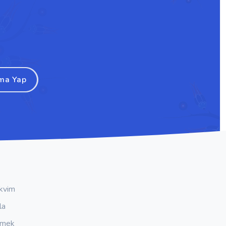
ma Yap
kvim
la
emek