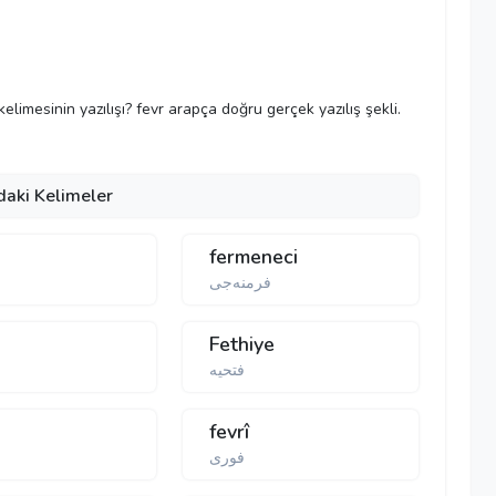
 kelimesinin yazılışı? fevr arapça doğru gerçek yazılış şekli.
daki Kelimeler
fermeneci
فرمنەجی
Fethiye
فتحیە
fevrî
فوری