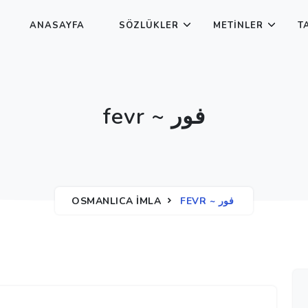
ANASAYFA
SÖZLÜKLER
METINLER
T
fevr ~ فور
OSMANLICA İMLA
FEVR ~ فور