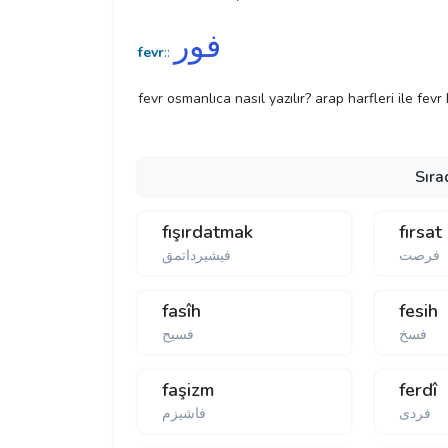
فور
fevr
::
fevr osmanlıca nasıl yazılır? arap harfleri ile fevr
Sıra
fışırdatmak
fırsat
فرصت
فیشیرداتمق
fasîh
fesih
فسخ
فسیح
faşizm
ferdî
فردی
فاشیزم