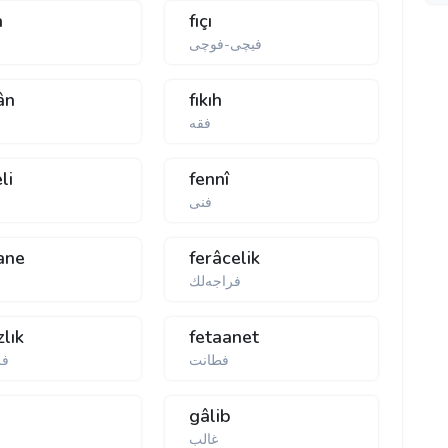
h
fıçı
فیچی-فوچی
ân
fıkıh
فقه
li
fennî
فنی
ane
ferâcelik
فراجەلك
zlık
fetaanet
فطانت
فر
gâlib
غالب