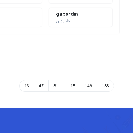
gabardin
غاباردین
13
47
81
115
149
183