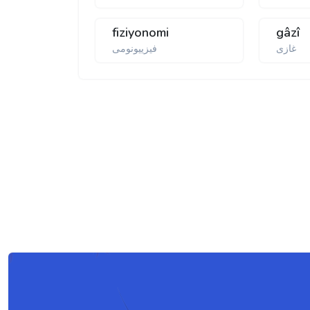
fiziyonomi
gâzî
غازی
فیزییونومی