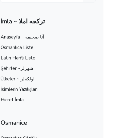
İmla ~ تركجه املا
Anasayfa ~ آنا صحيفه
Osmanlıca Liste
Latin Harfli Liste
Şehirler ~شهرلر
Ülkeler ~ اولكه‌لر
İsimlerin Yazılışları
Hicret İmla
Osmanice