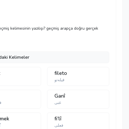
geçmiş kelimesinin yazılışı? geçmiş arapça doğru gerçek
daki Kelimeler
t
fileto
فیله‌تو
Ganî
غنی
ف
tmek
fi'lî
فعلی
گ