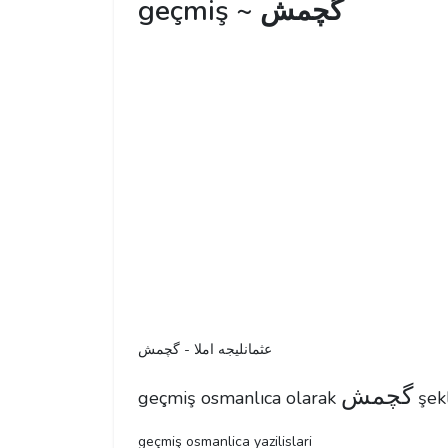
geçmiş ~ گچمش
عثمانليجه املا - گچمش
گچمش
geçmiş osmanlıca olarak
şekl
geçmiş osmanlica yazilislari