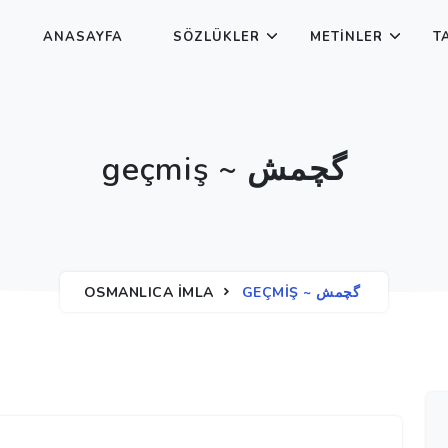
ANASAYFA
SÖZLÜKLER
METINLER
T
geçmiş ~ گچمش
OSMANLICA İMLA
GEÇMIŞ ~ گچمش