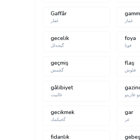
Gaffâr
gamm
غماز
غفار
gecelik
foya
فویا
گیجەلل
geçmiş
flaş
فلوش
گچمش
gâlibiyet
gazin
و-قازینو
غالبیت
gecikmek
gar
غر
گجیكمك
fidanlık
gebe