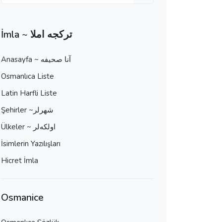
İmla ~ تركجه املا
Anasayfa ~ آنا صحيفه
Osmanlıca Liste
Latin Harfli Liste
Şehirler ~شهرلر
Ülkeler ~ اولكه‌لر
İsimlerin Yazılışları
Hicret İmla
Osmanice