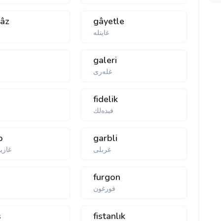
âz
gâyetle
غایتلە
galeri
غله‌ری
fidelik
فیده‌لك
o
garbli
غربلی
غازین
furgon
فورغون
ş
fistanlık