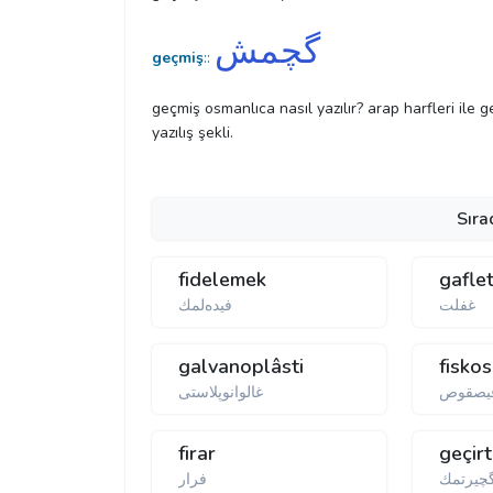
گچمش
geçmiş
::
geçmiş osmanlıca nasıl yazılır? arap harfleri ile 
yazılış şekli.
Sıra
fidelemek
gafle
غفلت
فیده‌لمك
galvanoplâsti
fiskos
یصقوص
غالوانوپلاستی
firar
geçir
چیرتمك
فرار