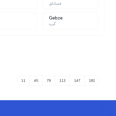
فستانلق
Gebze
گبزە
11
45
79
113
147
181