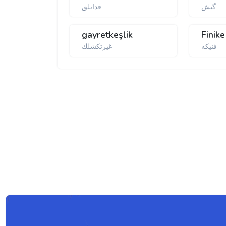
گبش
فدانلق
gayretkeşlik
Finike
فنیكه
غیرتكشلك