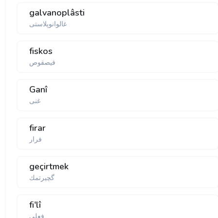
galvanoplâsti
غالوانوپلاستی
fiskos
فیصقوص
Ganî
غنی
firar
فرار
geçirtmek
گچیرتمك
fi'lî
فعلی