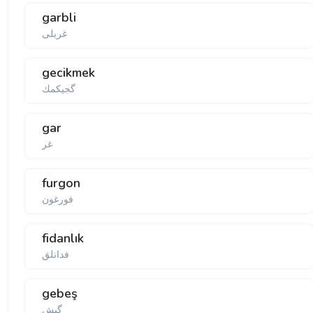
garbli
غربلی
gecikmek
گجیكمك
gar
غر
furgon
فورغون
fidanlık
فدانلق
gebeş
گبش