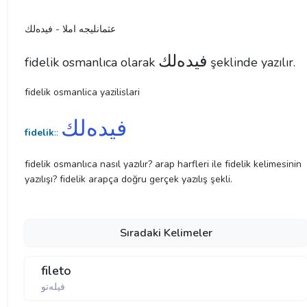
عثمانليجه املا - فیده‌لك
فیده‌لك
fidelik osmanlıca olarak
şeklinde yazılır.
fidelik osmanlica yazilislari
فیده‌لك
fidelik
::
fidelik osmanlıca nasıl yazılır? arap harfleri ile fidelik kelimesinin
yazılışı? fidelik arapça doğru gerçek yazılış şekli.
Sıradaki Kelimeler
fileto
فیله‌تو