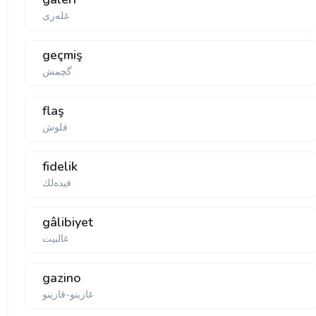
غله‌ری
geçmiş
گچمش
flaş
فلوش
fidelik
فیده‌لك
gâlibiyet
غالبیت
gazino
غازینو-قازینو