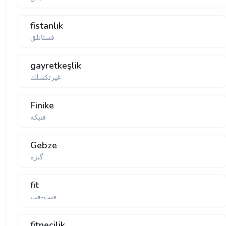
fistanlık
فستانلق
gayretkeşlik
غیرتكشلك
Finike
فنیكه
Gebze
گبزە
fit
فیت-فت
fitnecilik