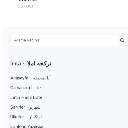
فیتنه‌جیلك
İmla ~ تركجه املا
Anasayfa ~ آنا صحيفه
Osmanlıca Liste
Latin Harfli Liste
Şehirler ~شهرلر
Ülkeler ~ اولكه‌لر
İsimlerin Yazılışları