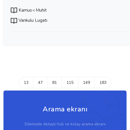
Kamus-ı Muhit
Vankulu Lugatı
13
47
81
115
149
183
Arama ekranı
Sitemizde detaylı hızlı ve kolay arama ekranı