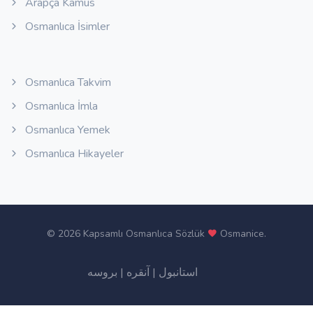
Arapça Kamus
Osmanlıca İsimler
Osmanlıca Takvim
Osmanlıca İmla
Osmanlıca Yemek
Osmanlıca Hikayeler
©
2026 Kapsamlı Osmanlıca Sözlük
Osmanice
.
بروسه
|
آنقره
|
استانبول