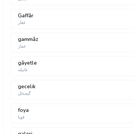
Gaffâr
غفار
gammâz
غماز
gâyetle
غایتلە
gecelik
گیجەلل
foya
فویا
galeri