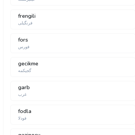
frengili
فرنگیلی
fors
فورس
gecikme
گجیكمە
garb
غرب
fodla
فودلا