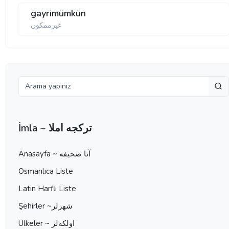
gayrimümkün
غیرممكون
İmla ~ تركجه املا
Anasayfa ~ آنا صحيفه
Osmanlıca Liste
Latin Harfli Liste
Şehirler ~شهرلر
Ülkeler ~ اولكه‌لر