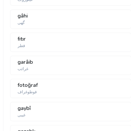
gâhi
گهی
fıtır
فطر
garâib
غرائب
fotoğraf
فوطوغراف
gaybî
غیبی