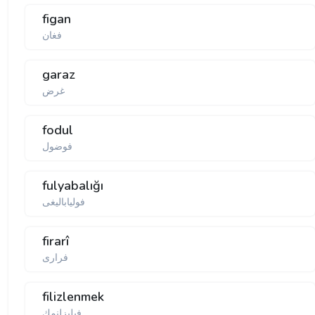
figan
فغان
garaz
غرض
fodul
فوضول
fulyabalığı
فولیا‌بالیغی
firarî
فراری
filizlenmek
فیلیزلنمك