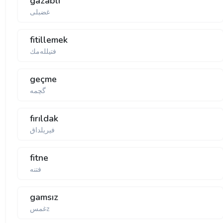
gazablı
غضبلی
fitillemek
فتیلله‌مك
geçme
گچمە
fırıldak
فیریلداق
fitne
فتنه
gamsız
غمسz