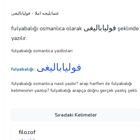
عثمانليجه املا - فولیا‌بالیغی
فولیا‌بالیغی
fulyabalığı osmanlıca olarak
şeklinde
yazılır.
fulyabalığı osmanlica yazilislari
فولیا‌بالیغی
fulyabalığı
::
fulyabalığı osmanlıca nasıl yazılır? arap harfleri ile fulyabalığı
kelimesinin yazılışı? fulyabalığı arapça doğru gerçek yazılış şekli.
Sıradaki Kelimeler
filozof
فیلوزوف