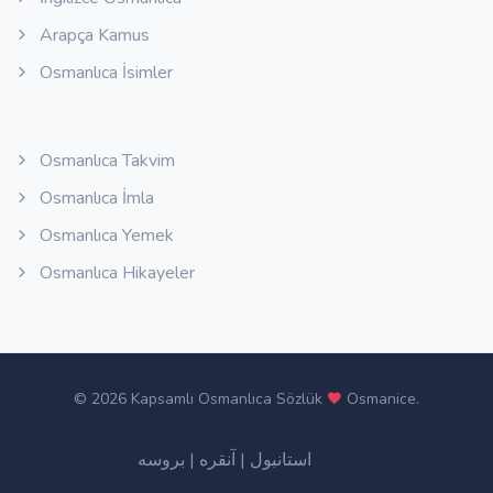
Arapça Kamus
Osmanlıca İsimler
Osmanlıca Takvim
Osmanlıca İmla
Osmanlıca Yemek
Osmanlıca Hikayeler
©
2026 Kapsamlı Osmanlıca Sözlük
Osmanice
.
بروسه
|
آنقره
|
استانبول