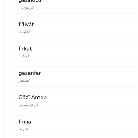
gazinocu
غزینوجی
fi'liyât
فعلیات
firkat
فرقت
gazanfer
غضنفر
Gâzî Anteb
غازی‌عینتاب
firma
فیرما