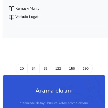
Kamus-ı Muhit
Vankulu Lugatı
20
54
88
122
156
190
Arama ekranı
Sitemizde detaylı hızlı ve kolay arama ekranı