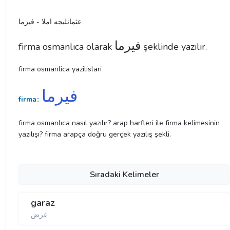
عثمانليجه املا - فیرما
فیرما
firma osmanlıca olarak
şeklinde yazılır.
firma osmanlica yazilislari
فیرما
firma
::
firma osmanlıca nasıl yazılır? arap harfleri ile firma kelimesinin
yazılışı? firma arapça doğru gerçek yazılış şekli.
Sıradaki Kelimeler
garaz
غرض