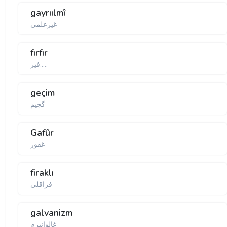
gayrıılmî
غیرعلمی
fırfır
فير.....
geçim
گچیم
Gafûr
غفور
firaklı
فراقلی
galvanizm
غالوانیزم