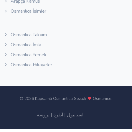
Arapça Kamus
Osmanlıca İsimler
Osmanlıca Takvim
Osmanlıca İmla
Osmanlıca Yemek
Osmanlıca Hikayeler
©
2026 Kapsamlı Osmanlıca Sözlük
Osmanice
.
بروسه
|
آنقره
|
استانبول