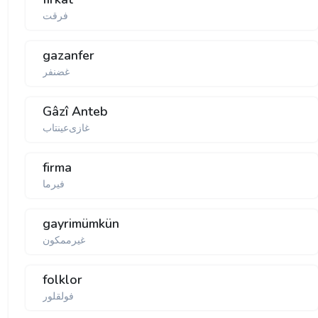
فرقت
gazanfer
غضنفر
Gâzî Anteb
غازی‌عینتاب
firma
فیرما
gayrimümkün
غیرممكون
folklor
فولقلور