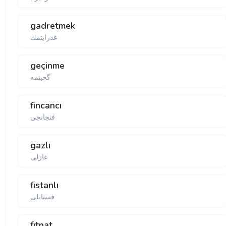
gadretmek
غدرایتمك
geçinme
گچینمە
fincancı
فنجانجی
gazlı
غازلی
fistanlı
فستانلی
fıtnat