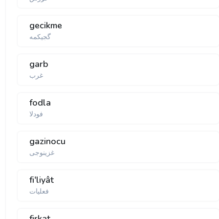
gecikme
گجیكمە
garb
غرب
fodla
فودلا
gazinocu
غزینوجی
fi'liyât
فعلیات
firkat