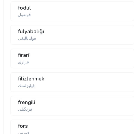
fodul
فوضول
fulyabalığı
فولیا‌بالیغی
firarî
فراری
filizlenmek
فیلیزلنمك
frengili
فرنگیلی
fors
فورس