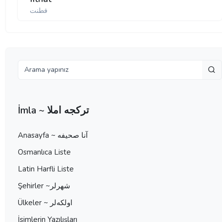
فطنت
İmla ~ تركجه املا
Anasayfa ~ آنا صحيفه
Osmanlıca Liste
Latin Harfli Liste
Şehirler ~شهرلر
Ülkeler ~ اولكه‌لر
İsimlerin Yazılışları