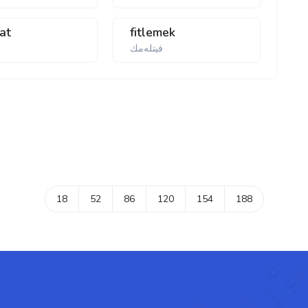
yat
fitlemek
فیتله‌مك
ف
18
52
86
120
154
188