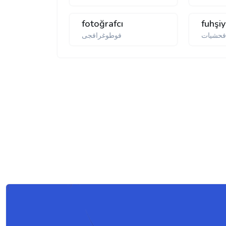
fotoğrafcı
fuhşi
حشیات
فوطوغرافجی