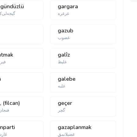
igündüzlü
gargara
غرغره
گیجه‌لی‌ك
gazub
غضوب
latmak
galîz
غلیظ
فیرچ
â
galebe
غلبه
, (filcan)
geçer
گچر
فنجان
nparti
gazaplanmak
غضبلانمق
غارده