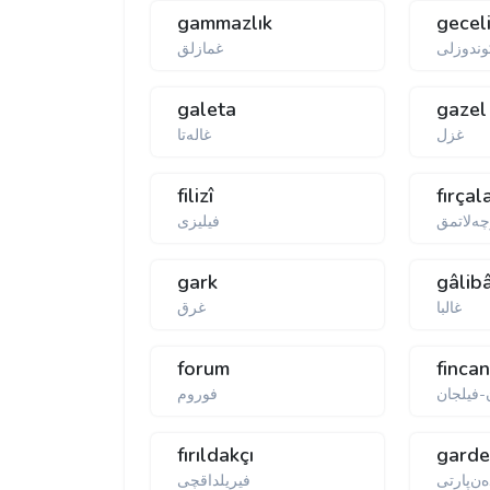
gammazlık
gecel
وندوزلی
غمازلق
galeta
gazel
غزل
غاله‌تا
filizî
fırça
ه‌لاتمق
فیلیزی
gark
gâlib
غالبا
غرق
forum
fincan
-فیلجان
فوروم
fırıldakçı
garde
‌ن‌پارتی
فیریلداقچی