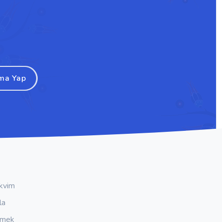
ma Yap
kvim
la
emek