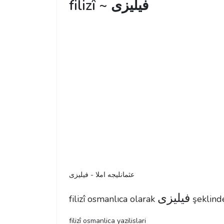
filizî ~ فیلیزی
عثمانليجه املا - فیلیزی
فیلیزی
filizî osmanlıca olarak
şeklinde
filizî osmanlica yazilislari