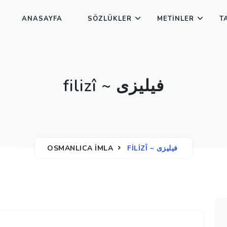
ANASAYFA
SÖZLÜKLER
METINLER
T
filizî ~ فیلیزی
OSMANLICA İMLA
FILIZÎ ~ فیلیزی