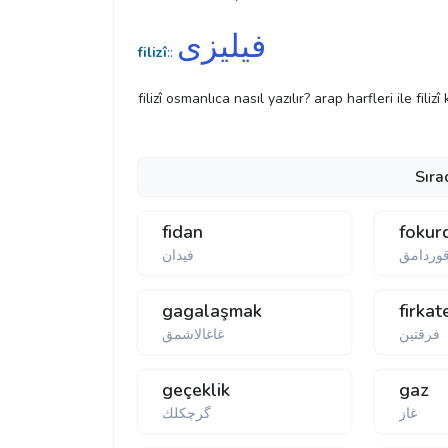
فیلیزی
filizî
::
filizî osmanlıca nasıl yazılır? arap harfleri ile filiz
Sıra
fidan
fokur
وردامق
فیدان
gagalaşmak
firkat
فرقتین
غاغالاشمق
geçeklik
gaz
غاز
گرچكلك