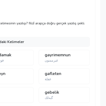
î kelimesinin yazılışı? filizî arapça doğru gerçek yazılış şekli.
daki Kelimeler
damak
gayrimemnun
غیرممنون
فوق
eyn
gafleten
غفلة
gebelik
گبەلك