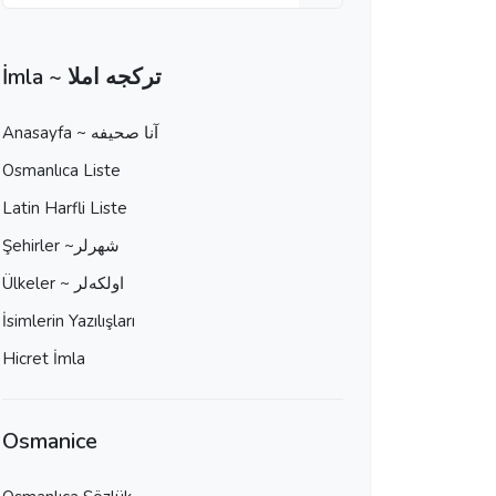
İmla ~ تركجه املا
Anasayfa ~ آنا صحيفه
Osmanlıca Liste
Latin Harfli Liste
Şehirler ~شهرلر
Ülkeler ~ اولكه‌لر
İsimlerin Yazılışları
Hicret İmla
Osmanice