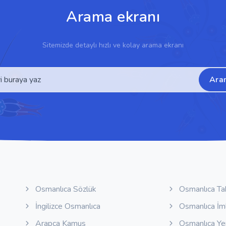
Arama ekranı
Sitemizde detaylı hızlı ve kolay arama ekranı
Ara
Osmanlıca Sözlük
Osmanlıca Ta
İngilizce Osmanlıca
Osmanlıca İm
Arapça Kamus
Osmanlıca Y