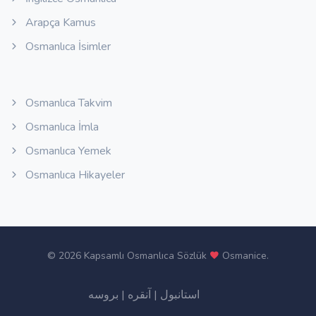
Arapça Kamus
Osmanlıca İsimler
Osmanlıca Takvim
Osmanlıca İmla
Osmanlıca Yemek
Osmanlıca Hikayeler
©
2026 Kapsamlı Osmanlıca Sözlük
Osmanice
.
بروسه
|
آنقره
|
استانبول