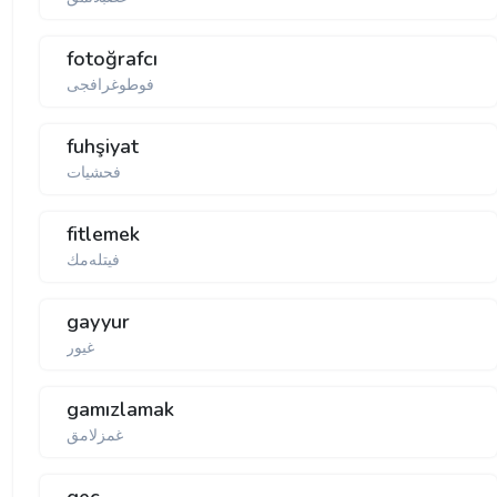
fotoğrafcı
فوطوغرافجی
fuhşiyat
فحشیات
fitlemek
فیتله‌مك
gayyur
غیور
gamızlamak
غمزلامق