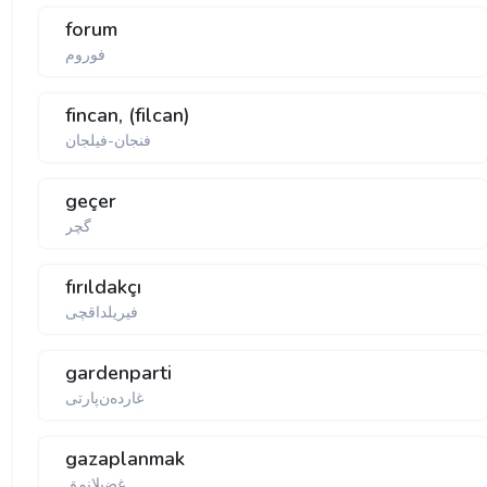
forum
فوروم
fincan, (filcan)
فنجان-فیلجان
geçer
گچر
fırıldakçı
فیریلداقچی
gardenparti
غارده‌ن‌پارتی
gazaplanmak
غضبلانمق