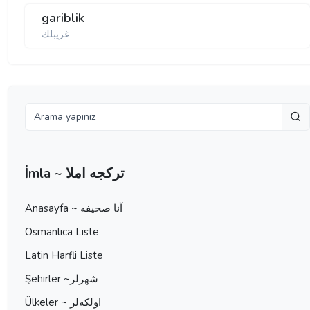
gariblik
غریبلك
İmla ~ تركجه املا
Anasayfa ~ آنا صحيفه
Osmanlıca Liste
Latin Harfli Liste
Şehirler ~شهرلر
Ülkeler ~ اولكه‌لر