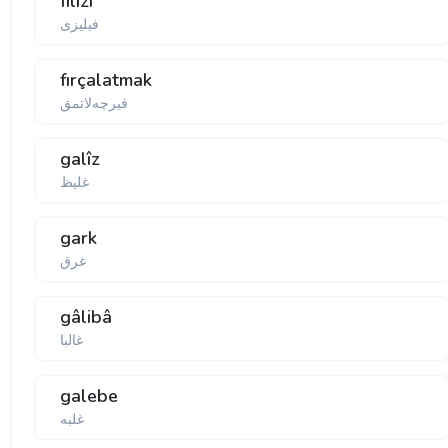
filizî
فیلیزی
fırçalatmak
فیرچه‌لاتمق
galîz
غلیظ
gark
غرق
gâlibâ
غالبا
galebe
غلبه