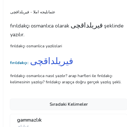
عثمانليجه املا - فیریلداقچی
فیریلداقچی
fırıldakçı osmanlıca olarak
şeklinde
yazılır.
fırıldakçı osmanlica yazilislari
فیریلداقچی
fırıldakçı
::
fırıldakçı osmanlıca nasıl yazılır? arap harfleri ile fırıldakçı
kelimesinin yazılışı? fırıldakçı arapça doğru gerçek yazılış şekli.
Sıradaki Kelimeler
gammazlık
غمازلق