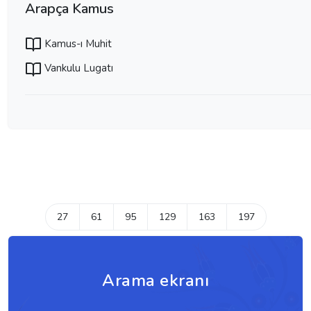
Arapça Kamus
Kamus-ı Muhit
Vankulu Lugatı
27
61
95
129
163
197
Arama ekranı