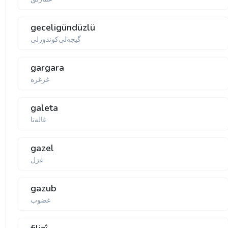
geceligündüzlü
گیجه‌لی‌كوندوزلی
gargara
غرغره
galeta
غاله‌تا
gazel
غزل
gazub
غضوب