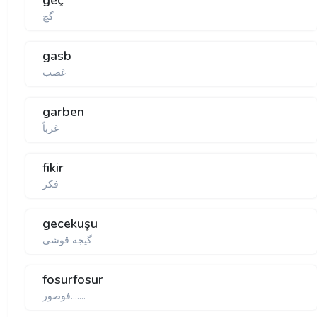
geç
گچ
gasb
غصب
garben
غرباً
fikir
فكر
gecekuşu
گیجه قوشی
fosurfosur
فوصور.......