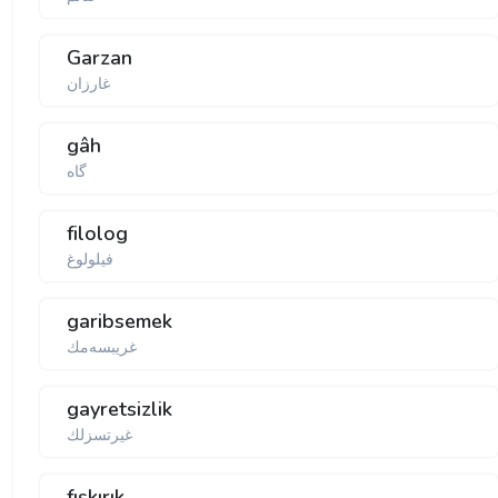
Garzan
غارزان
gâh
گاه
filolog
فیلولوغ
garibsemek
غریبسه‌مك
gayretsizlik
غیرتسزلك
fışkırık