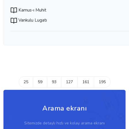
Kamus-ı Muhit
Vankulu Lugatı
25
59
93
127
161
195
Arama ekranı
Sitemizde detaylı hızlı ve kolay arama ekranı