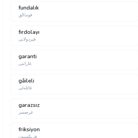
fundalık
فوندالق
fırdolayı
فیر‌دولایی
garanti
غارانتی
gâileli
غائله‌لی
garazsız
غرضسز
friksiyon
فریكسیون