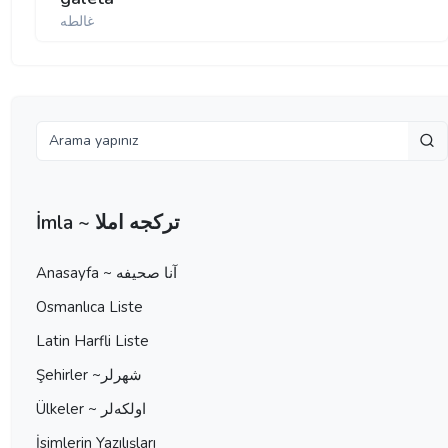
غالطه
İmla ~ تركجه املا
Anasayfa ~ آنا صحيفه
Osmanlıca Liste
Latin Harfli Liste
Şehirler ~شهرلر
Ülkeler ~ اولكه‌لر
İsimlerin Yazılışları