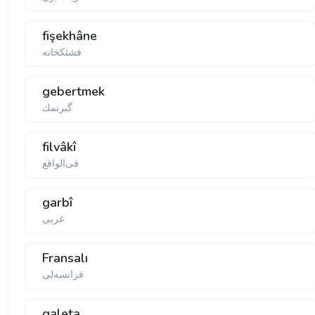
fişekhâne
فشئكخانه
gebertmek
گبرتمك
filvâkî
فی‌الواقع
garbî
غربی
Fransalı
فرانسه‌لی
galeta