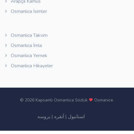
Arapça Kamus
Osmanlıca İsimler
Osmanlıca Takvim
Osmanlıca İmla
Osmanlıca Yemek
Osmanlıca Hikayeler
©
2026 Kapsamlı Osmanlıca Sözlük
Osmanice
.
بروسه
|
آنقره
|
استانبول