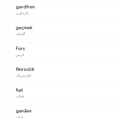
gardfren
غاردفرن
geçmek
گچمك
Fürs
فرس
fikirsizlik
فكرسزلك
fiat
فیئات
ganâim
غنائم