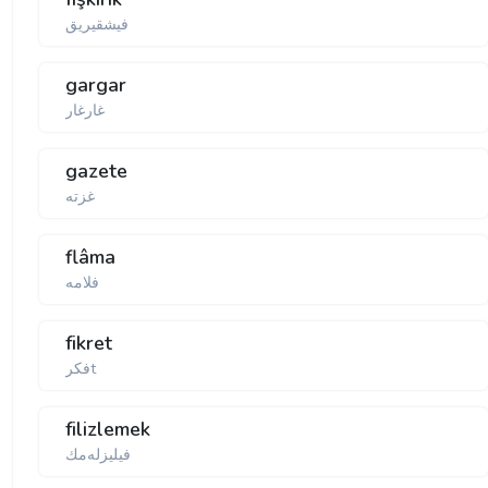
فیشقیریق
gargar
غارغار
gazete
غزتە
flâma
فلامه
fikret
فكرt
filizlemek
فیلیزله‌مك