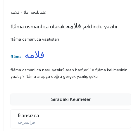
عثمانليجه املا - فلامه
فلامه
flâma osmanlıca olarak
şeklinde yazılır.
flâma osmanlica yazilislari
فلامه
flâma
::
flâma osmanlıca nasıl yazılır? arap harfleri ile flâma kelimesinin
yazılışı? flâma arapça doğru gerçek yazılış şekli.
Sıradaki Kelimeler
fransızca
فرانسزجه