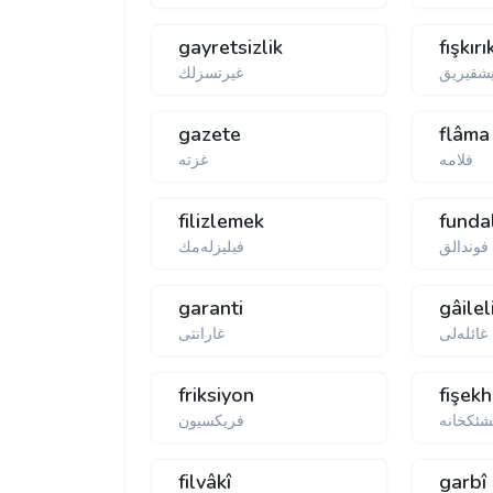
gayretsizlik
fışkırı
شقیریق
غیرتسزلك
gazete
flâma
فلامه
غزتە
filizlemek
funda
فوندالق
فیلیزله‌مك
garanti
gâilel
غائله‌لی
غارانتی
friksiyon
fişek
ئكخانه
فریكسیون
filvâkî
garbî