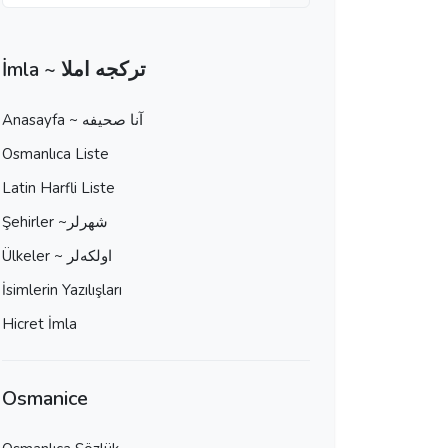
İmla ~ تركجه املا
Anasayfa ~ آنا صحيفه
Osmanlıca Liste
Latin Harfli Liste
Şehirler ~شهرلر
Ülkeler ~ اولكه‌لر
İsimlerin Yazılışları
Hicret İmla
Osmanice