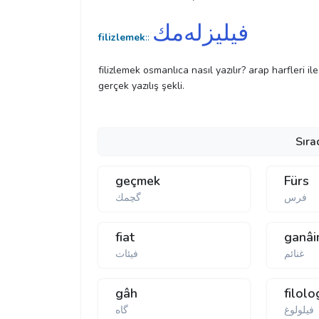
فیلیزله‌مك
filizlemek
::
filizlemek osmanlıca nasıl yazılır? arap harfleri il
gerçek yazılış şekli.
Sıra
geçmek
Fürs
فرس
گچمك
fiat
ganâ
غنائم
فیئات
gâh
filolo
فیلولوغ
گاه