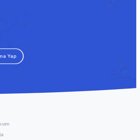
ma Yap
kvim
la