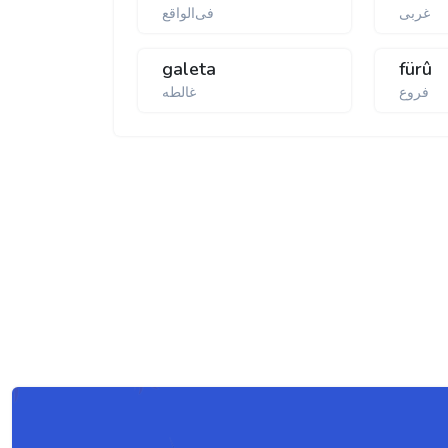
غربی
فی‌الواقع
galeta
fürû
فروع
غالطه