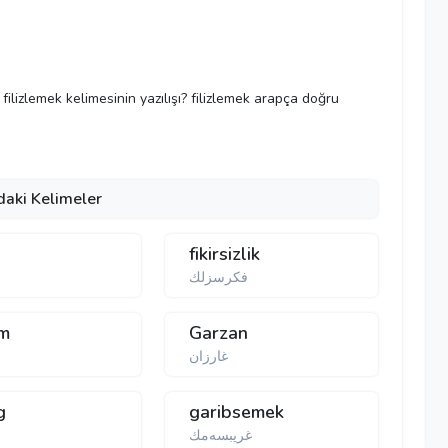
e filizlemek kelimesinin yazılışı? filizlemek arapça doğru
daki Kelimeler
fikirsizlik
فكرسزلك
im
Garzan
غارزان
g
garibsemek
غریبسه‌مك