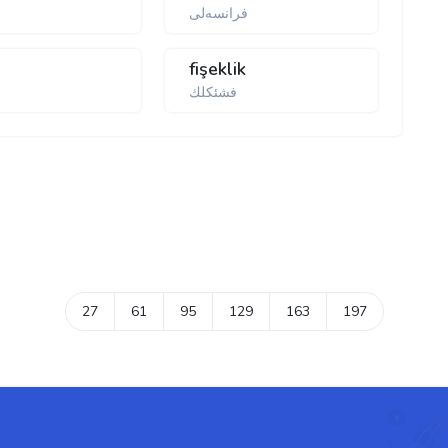
فرانسه‌لی
fişeklik
فشئكلك
27
61
95
129
163
197