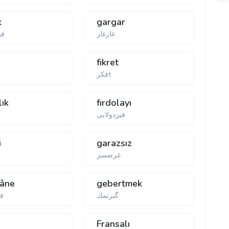
k
gargar
غارغار
فی
fikret
فكرt
lık
fırdolayı
فیر‌دولایی
i
garazsız
غرضسز
hâne
gebertmek
گبرتمك
فش
Fransalı